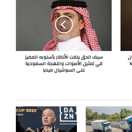
س
ي
ف
ا
ل
ح
ق
ي
ل
ن
سيف الحق يلفت الأنظار بأسلوبه المميز
ف
Maison
في تمثيل الأصوات واللهجة السعودية
ت
على السوشيال ميديا
ا
ل
أ
ن
ظ
ا
ر
ب
أ
س
ل