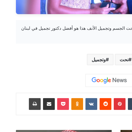
— للباحثين عن نحت الجسم وتجميل الأنف هذا هو أفضل دكتور تجميل في لبنان
نحت
وتجميل
‏Tumblr
بينتيريست
‏Reddit
‏VKontakte
Odnoklassniki
‫Pocket
مشاركة عبر البريد
طباعة