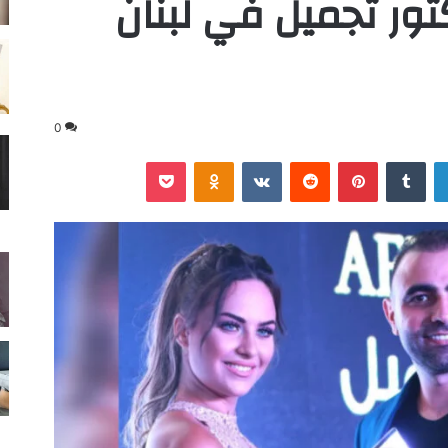
ور تجميل في لبنان
0
لينكدإن
‏Tumblr
بينتيريست
‏Reddit
‏VKontakte
Odnoklassniki
‫Pocket