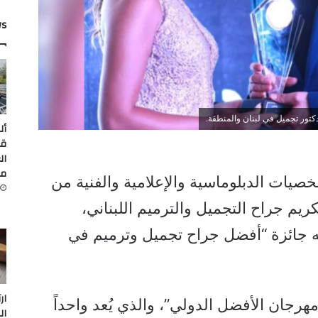
ws
تور تجميل في لبنان والمنطقة.
أل
قي
ال
من
يات الدبلوماسية والإعلامية والفنية من
كريم جراح التجميل والترميم اللبناني،
ه جائزة “أفضل جراح تجميل وترميم في
ار
هرجان الأفضل الدولي”، والذي يُعد واحداً
ال