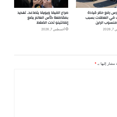
و
ب
تدرس رفع حظر قيادة
صراع الفيفا ويويفا يتصاعد.. تهديد
ه
ت في العطلات بسبب
بمقاطعة كأس العالم يضع
ا
نسوب الراين
إنفانتينو تحت الضغط
ل
202
أغسطس 7, 2026
م
م
ي
ز
ف
ي
 مشار إليها بـ
*
ت
م
ث
ي
ل
ا
ل
أ
ص
و