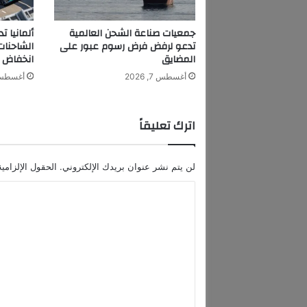
ا
م
جمعيات صناعة الشحن العالمية
ألمانيا 
م
تدعو لرفض فرض رسوم عبور على
الشاحنا
ه
المضايق
انخفاض م
ر
أغسطس 7, 2026
أغسطس 7, 6
ج
ا
ن
اترك تعليقاً
ا
ل
ج
لن يتم نشر عنوان بريدك الإلكتروني.
الحقول الإلزامية
و
ن
ا
ة
ل
ب
إ
ت
ط
ع
ل
ا
ل
ل
ي
ة