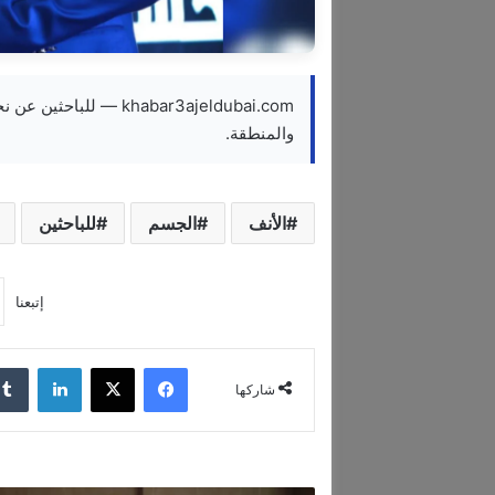
khabar3ajeldubai.com 
والمنطقة.
الأنف
الجسم
للباحثين
إتبعنا
فيسبوك
‫X
لينكدإن
شاركها