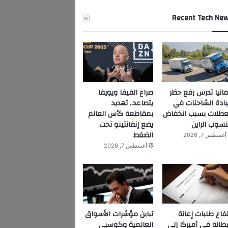
Recent Tech Ne
مانيا تدرس رفع حظر
صراع الفيفا ويويفا
ادة الشاحنات في
يتصاعد.. تهديد
عطلات بسبب انخفاض
بمقاطعة كأس العالم
سوب الراين
يضع إنفانتينو تحت
الضغط
أغسطس 7, 2026
أغسطس 7, 2026
تفاع طلبات إعانة
تباين مؤشرات الأسواق
بطالة في أميركا إلى
العالمية وكوسبي