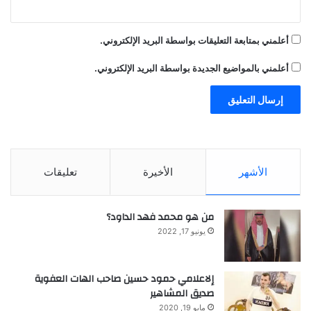
s
م
e
ن
c
ا
أعلمني بمتابعة التعليقات بواسطة البريد الإلكتروني.
r
س
e
ب
أعلمني بالمواضيع الجديدة بواسطة البريد الإلكتروني.
t
ة
s
ا
.
ل
c
ي
o
و
m
م
ا
الأشهر
الأخيرة
تعليقات
ل
و
ط
من هو محمد فهد الداود؟
ن
يونيو 17, 2022
ي
5
4
إلاعلامي حمود حسين صاحب الهات العفوية
صديق المشاهير
مايو 19, 2020