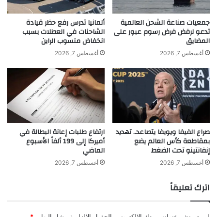
ا
و
علامات استفهام حول مدى ارتباط هذا الاختفاء
ل
ز
جمعيات صناعة الشحن العالمية
ألمانيا تدرس رفع حظر قيادة
ر
ا
تدعو لرفض فرض رسوم عبور على
الشاحنات في العطلات بسبب
بالتطورات السياسية والأمنية في المنطقة.
س
المضايق
انخفاض منسوب الراين
ل
م
م
أغسطس 7, 2026
أغسطس 7, 2026
ي
ل
ة
ي
و
و
ت
ن
وتتواصل المطالب الشعبية والإعلامية لضمان
ق
م
الكشف عن مكان وجوده، وتوفير الحماية له،
دّ
ش
م
ا
وإطلاع الرأي العام على أي مستجدات تتعلق
صراع الفيفا ويويفا يتصاعد.. تهديد
ارتفاع طلبات إعانة البطالة في
أ
ه
بمقاطعة كأس العالم يضع
أميركا إلى 199 ألفاً الأسبوع
ف
د
بسلامته.
إنفانتينو تحت الضغط
الماضي
ض
ة
ل
و
أغسطس 7, 2026
أغسطس 7, 2026
م
ت
ن
و
اترك تعليقاً
ت
ا
ج
ص
ا
ل
لن يتم نشر عنوان بريدك الإلكتروني.
الحقول الإلزامية مشار إليها بـ
*