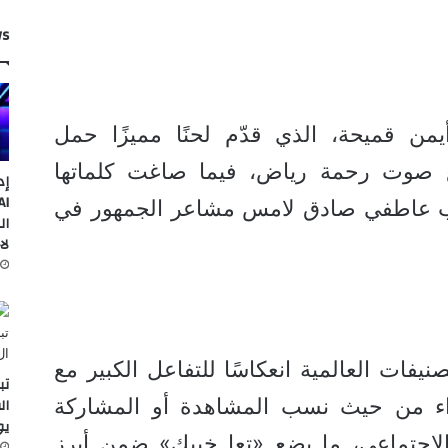
ws
يمن قميحة، الذي قدّم لحنًا مميزًا حمل
ًا مع صوت رحمة رياض، فيما صاغت كلماتها
إد
ب عاطفي صادق لامس مشاعر الجمهور في
ال
لا
نيفات العالمية انعكاسًا للتفاعل الكبير مع
تب
اء من حيث نسب المشاهدة أو المشاركة
ال
يو
لاجتماعي، ما يضع «تعا خبيك» ضمن أبرز