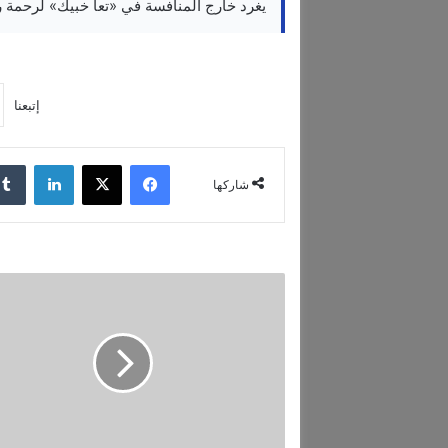
يغرد خارج المنافسة في «تعا خبيك» لرحمة 
إتبعنا
فيسبوك
‫X
لينكدإن
شاركها
ل
م
س
ا
ت
أ
ح
م