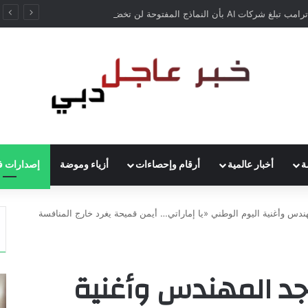
إدارة ترامب تبلغ شركات AI بأن النماذج المفتوحة لن تخضع لاختبارات السلامة
ة
أخبار عالمية
أرقام وإحصاءات
أزياء وموضة
إصدارات ف
هندس وأغنية اليوم الوطني «يا إماراتي… أيمن قميحة يغرد خارج المنافسة
اجد المهندس وأغنية