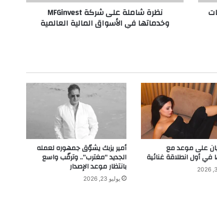
ة
ات
نظرة شاملة على شركة MFGinvest
ع
وخدماتها في الأسواق المالية العالمية
ل
ى
ش
ر
ك
ة
M
F
G
i
n
v
e
بيان على موعد مع
أمير يزبك يشوّق جمهوره لعمله
s
في أول انطلاقة غنائية
الجديد “مغترب”.. وترقّب واسع
t
بانتظار موعد الإصدار
و
يوليو 23, 2026
خ
د
م
ا