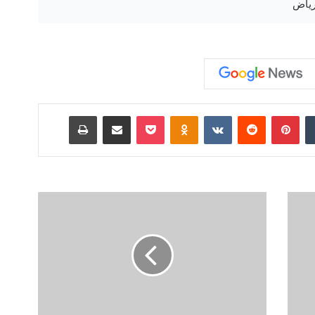
رياض
‏Tumblr
بينتيريست
‏Reddit
‏VKontakte
Odnoklassniki
‫Pocket
مشاركة عبر البريد
طباعة
ن
ظ
ر
ة
ش
ا
م
ل