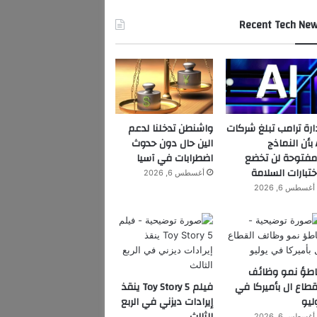
Recent Tech Ne
ارة ترامب تبلغ شركات
واشنطن تدخلنا لدعم
AI بأن النماذج
الين حال دون حدوث
مفتوحة لن تخضع
اضطرابات في آسيا
ختبارات السلامة
أغسطس 6, 2026
أغسطس 6, 2026
اطؤ نمو وظائف
قطاع ال بأميركا في
فيلم Toy Story 5 ينقذ
ليو
إيرادات ديزني في الربع
أغسطس 6, 2026