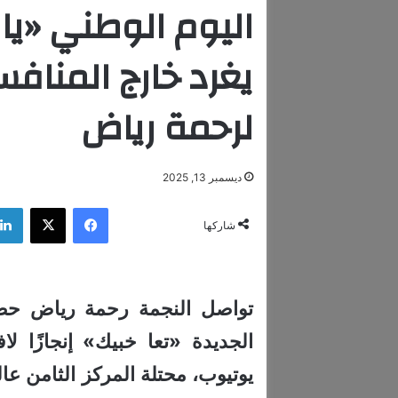
اليوم الوطني «يا
يغرد خارج المناف
لرحمة رياض
ديسمبر 13, 2025
فيسبوك
‫X
شاركها
تواصل النجمة رحمة رياض حصد 
الجديدة «تعا خبيك» إنجازًا لا
يوتيوب، محتلة المركز الثامن عال