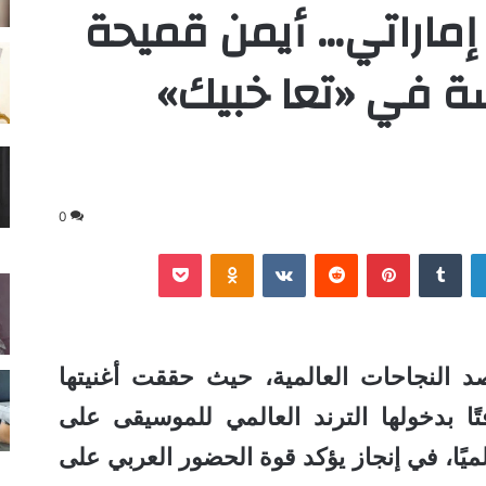
 إماراتي… أيمن قميحة
سة في «تعا خبيك»
0
لينكدإن
‏Tumblr
بينتيريست
‏Reddit
‏VKontakte
Odnoklassniki
‫Pocket
النجاحات العالمية، حيث حققت أغنيتها
فتًا بدخولها الترند العالمي للموسيقى على
ميًا، في إنجاز يؤكد قوة الحضور العربي على