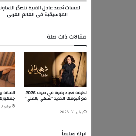
د
لمسات أحمد عادل الفنية تتصدّر التعاون
ع
الموسيقية في العالم العربي
ا
د
ل
ا
مقالات ذات صلة
ل
ف
ن
ي
ة
ت
ت
ص
دّ
لطيفة تعود بقوة في صيف 2026
الفنانة 
ر
مع ألبومها الجديد “شبهي بالملي”
جمهورها 
ا
يوليو 30, 2026
ل
يوليو 31, 2026
ت
ع
ا
اترك تعليقاً
و