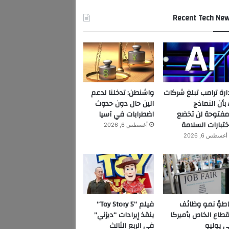
Recent Tech Ne
ارة ترامب تبلغ شركات
واشنطن: تدخلنا لدعم
AI بأن النماذج
الين حال دون حدوث
مفتوحة لن تخضع
اضطرابات في آسيا
ختبارات السلامة
أغسطس 6, 2026
أغسطس 6, 2026
اطؤ نمو وظائف
فيلم “Toy Story 5”
قطاع الخاص بأميركا
ينقذ إيرادات “ديزني”
 يوليو
في الربع الثالث