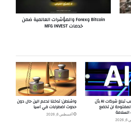
n
و
F
Bitcoin وForex والمؤشرات العالمية ضمن
o
خدمات MFG INVEST
r
e
x
و
ا
ل
م
ؤ
ش
ر
ا
ت
ا
إدارة ترامب تبلغ شركات AI بأن
واشنطن: تدخلنا لدعم الين حال دون
ل
المفتوحة لن تخضع
حدوث اضطرابات في آسيا
ع
 السلامة
أغسطس 6, 2026
ا
202
ل
م