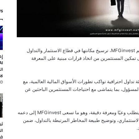
ws
تواصل شركة MFG Invest، المعروفة أيضًا باسم MFGinvest، ترسيخ مكانتها في قطاع الاستثمار والتداول
إد
 تمكين المستثمرين من اتخاذ قرارات مبنية على المعرفة
ال
لا
MFG Inve على توفير بيئة تداول احترافية تواكب تطورات الأسواق المالية العالمية، مع
 المسؤول، بما يتماشى مع احتياجات المستثمرين الباحثين عن
وأكدت الشركة أن التداول في الأسواق المالية يتطلب وعيًا ومعرفة دقيقة، وهو ما تسعى MFGinvest إلى دعمه
الاستثماري، وتوضيح طبيعة المخاطر المرتبطة بالتداول، ضمن
تب
.
ال
في