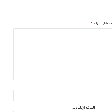
ي
ة
ض
م
 مشار إليها بـ
*
ن
خ
د
م
ا
ت
M
F
G
I
N
V
E
S
T
الموقع الإلكتروني