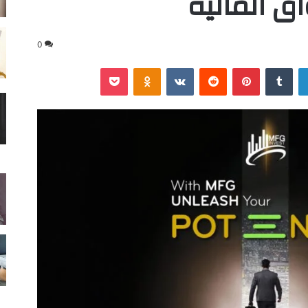
ق المالية
0
لينكدإن
‏Tumblr
بينتيريست
‏Reddit
‏VKontakte
Odnoklassniki
‫Pocket