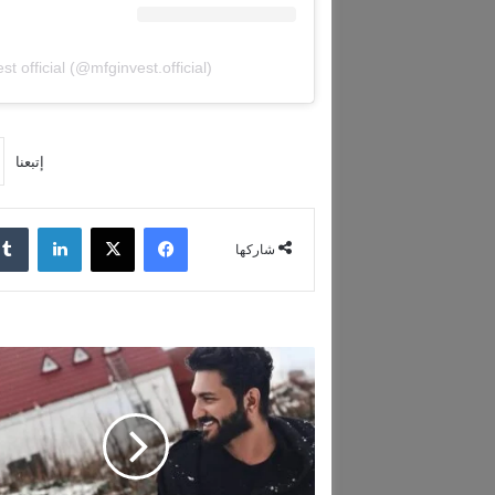
 official (@mfginvest.official)
إتبعنا
فيسبوك
‫X
لينكدإن
شاركها
م
ن
ه
و
ا
ل