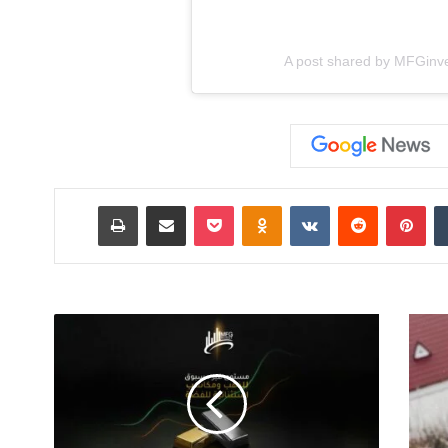
A post shared by MFGinvest
‏Tumblr
بينتيريست
‏Reddit
‏VKontakte
Odnoklassniki
‫Pocket
مشاركة عبر البريد
طباعة
B
i
t
c
o
i