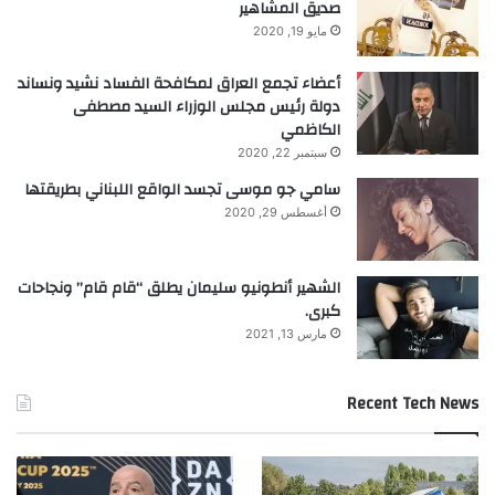
صديق المشاهير
مايو 19, 2020
تنويه من موقعنا
أعضاء تجمع العراق لمكافحة الفساد نشيد ونساند
دولة رئيس مجلس الوزراء السيد مصطفى
تم جلب هذا المحتوى بشكل آلي من المصدر:
الكاظمي
yalebnan.org
سبتمبر 22, 2020
بتاريخ:
2026-01-09 05:12:00
.
سامي جو موسى تجسد الواقع اللبناني بطريقتها
الآراء والمعلومات الواردة في هذا المقال لا تعبر بالضرورة عن
أغسطس 29, 2020
رأي موقعنا والمسؤولية الكاملة تقع على عاتق المصدر
الأصلي.
ملاحظة:
قد يتم استخدام الترجمة الآلية في بعض الأحيان لتوفير
الشهير أنطونيو سليمان يطلق “قام قام” ونجاحات
كبرى.
هذا المحتوى.
مارس 13, 2021
Recent Tech News