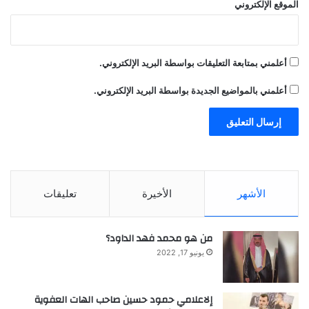
الموقع الإلكتروني
الصين، والالتزام بمبدأ “الصين الواحدة” هو شرط
إلزامي للدول الأخرى التي ترغب في إقامة علاقات
دبلوماسية مع الصين أو الحفاظ عليها.
أعلمني بمتابعة التعليقات بواسطة البريد الإلكتروني.
أعلمني بالمواضيع الجديدة بواسطة البريد الإلكتروني.
المصدر: RT
إقرأ المزيد
الأشهر
الأخيرة
تعليقات
■ مصدر الخبر الأصلي
من هو محمد فهد الداود؟
يونيو 17, 2022
نشر لأول مرة على:
yalebnan.org
تاريخ النشر:
2026-01-09 05:12:00
إلاعلامي حمود حسين صاحب الهات العفوية
الكاتب:
ahmadsh