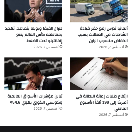
ألمانيا تدرس رفع حظر قيادة
صراع الفيفا ويويفا يتصاعد.. تهديد
الشاحنات في العطلات بسبب
بمقاطعة كأس العالم يضع
انخفاض منسوب الراين
إنفانتينو تحت الضغط
أغسطس 7, 2026
أغسطس 7, 2026
khabar3ajeldubai.com — ترامب قرار الصين بشأن تايوان
بيد شي جين بينغ واستخدام القوة سيُغضب واشنطن
ارتفاع طلبات إعانة البطالة في
تباين مؤشرات الأسواق العالمية
أميركا إلى 199 ألفاً الأسبوع
وكوسبي الكوري يهوي 4.6%
الماضي
أغسطس 7, 2026
أغسطس 7, 2026