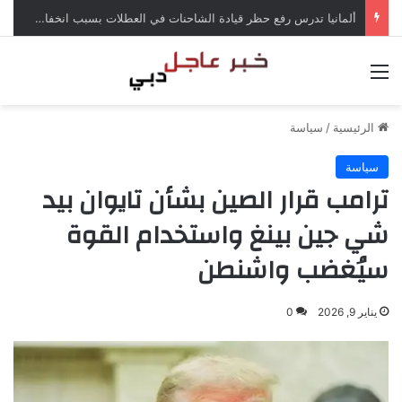
ألمانيا تدرس رفع حظر قيادة الشاحنات في العطلات بسبب انخفاض منسوب الراين
القائمة
الرئيسية
/
سياسة
سياسة
ترامب قرار الصين بشأن تايوان بيد
شي جين بينغ واستخدام القوة
سيُغضب واشنطن
يناير 9, 2026
0