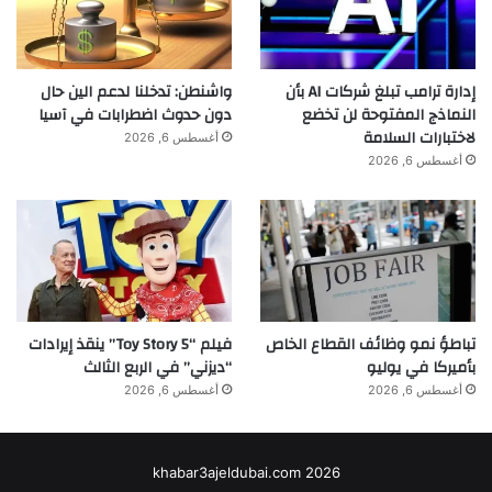
إدارة ترامب تبلغ شركات AI بأن
واشنطن: تدخلنا لدعم الين حال
النماذج المفتوحة لن تخضع
دون حدوث اضطرابات في آسيا
لاختبارات السلامة
أغسطس 6, 2026
أغسطس 6, 2026
تباطؤ نمو وظائف القطاع الخاص
فيلم “Toy Story 5” ينقذ إيرادات
بأميركا في يوليو
“ديزني” في الربع الثالث
أغسطس 6, 2026
أغسطس 6, 2026
khabar3ajeldubai.com 2026