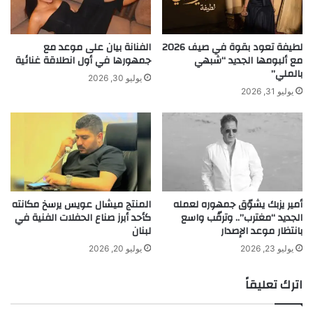
P
ا
h
م
o
ب
لطيفة تعود بقوة في صيف 2026
الفنانة بيان على موعد مع
n
ي
مع ألبومها الجديد “شبهي
جمهورها في أول انطلاقة غنائية
e
بالملي”
خ
يوليو 30, 2026
،
ط
يوليو 31, 2026
و
ط
إ
ل
ل
م
ي
ن
ك
ح
م
2
ا
0
أمير يزبك يشوّق جمهوره لعمله
​المنتج ميشال عويس يرسخ مكانته
ي
0
الجديد “مغترب”.. وترقّب واسع
كأحد أبرز صناع الحفلات الفنية في
ف
0
■ مصدر الخبر الأصلي
بانتظار موعد الإصدار
لبنان
ع
د
ل
و
يوليو 23, 2026
يوليو 20, 2026
نشر لأول مرة على:
yalebnan.org
ه
ل
تاريخ النشر:
2025-10-24 06:54:00
ا
اترك تعليقاً
ر
الكاتب:
ahmadsh
ل