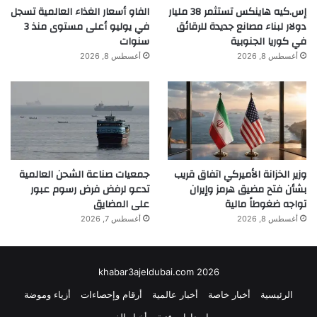
إس.كيه هاينكس تستثمر 38 مليار
الفاو أسعار الغذاء العالمية تسجل
\u0628\u064a\u0648\u062a,\u0627\u0644\u06
دولار لبناء مصانع جديدة للرقائق
في يوليو أعلى مستوى منذ 3
41\u0631\u0639\u0648\u0646,\u0627\u0644\u
في كوريا الجنوبية
سنوات
أغسطس 8, 2026
أغسطس 8, 2026
0645\u062a\u0646\u0642\u0644\u0629,\u064
4\u063a\u0632\u0629,\u064a\u0645\u0646\u0
639\u0646\u0627″,”url”:”https:\/\/yalebnan.
org\/102420\/”,”description”:”مدار نيوز، نشر
بـ 2026\/01\/10 الساعة 12:18
وزير الخزانة الأميركي اتفاق قريب
جمعيات صناعة الشحن العالمية
صباحً”,”copyrightYear”:”2026″,”articleSectio
بشأن فتح مضيق هرمز وإيران
تدعو لرفض فرض رسوم عبور
تواجه ضغوطاً مالية
على المضايق
n”:”\u0627\u0644\u0639\u0631\u0628
أغسطس 8, 2026
أغسطس 7, 2026
\u0648\u0627\u0644\u0639\u0627\u0644\u06
45″,”articleBody”:”\r\n \r\n \n\n \n \n\n \n\n
khabar3ajeldubai.com 2026
\n \n مدار نيوز، نشر بـ 2026\/01\/10 الساعة
الرئيسية
أخبار خاصة
أخبار عالمية
أرقام وإحصاءات
أزياء وموضة
12:18 صباحًا \n \n\n \n \t \n\n \n\t\t\t\tمدار نيوز
إصدارات فنية
أخبار الفن