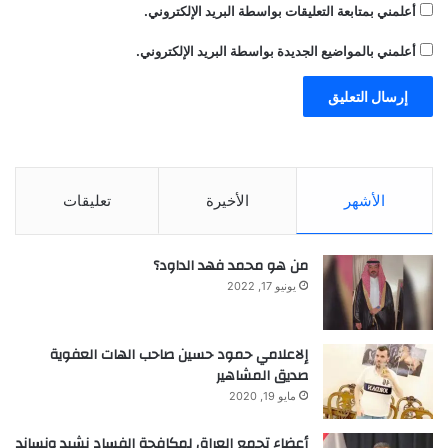
أعلمني بمتابعة التعليقات بواسطة البريد الإلكتروني.
الأحيان لتوفير هذا المحتوى.
أعلمني بالمواضيع الجديدة بواسطة البريد الإلكتروني.
{“@context”:”http:\/\/schema.org”,”@type”
:”Article”,”dateCreated”:”2026-01-
10T09:26:41+02:00″,”datePublished”:”2026-
01-
الأشهر
الأخيرة
تعليقات
10T09:26:41+02:00″,”dateModified”:”2026-
من هو محمد فهد الداود؟
01-
يونيو 17, 2022
10T09:27:40+02:00″,”headline”:”\u0627\u06
44\u0641\u0631\u0639\u0648\u0646
إلاعلامي حمود حسين صاحب الهات العفوية
\u064a\u0645\u0646\u0639\u0646\u0627
صديق المشاهير
مايو 19, 2020
\u0645\u0646
\u0627\u062f\u062e\u0627\u0644
أعضاء تجمع العراق لمكافحة الفساد نشيد ونساند