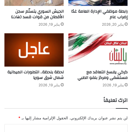
js.src =
ر
ة
ا
ج
رابطة موظفي الإدارة العامة غدًا
الجيش السوري يتسلّم سجن
“//connect.facebook.net/ar_AR/sdk.js#xfbm
ل
د
إضراب عام
الأقطان من قوات قسد (هات)
إ
ي
l=1&version=v2.8&appId=232445670102663
يناير 20, 2026
يناير 19, 2026
ص
د
9”;
ا
ة
ب
K
fjs.parentNode.insertBefore(js, fjs);
ة
h
ب
a
}(document, ‘script’, ‘facebook-jssdk’));
ا
i
ل
r
■ مصدر الخبر
الأصلي
كركي يفسخ التعاقد مع
لحظة بلحظة.. التطورات الميدانية
خ
ب
مستشفى ومركز بلفو الطبي
شمال شرق سوريا
ر
ا
ف
ل
يناير 19, 2026
يناير 19, 2026
نشر لأول مرة على:
madar.news
ت
ع
اترك تعليقاً
ا
تاريخ النشر:
2026-01-10 00:18:00
و
ن
لن يتم نشر عنوان بريدك الإلكتروني.
الحقول الإلزامية مشار إليها بـ
*
م
الكاتب:
علي دراغمة
ع
ا