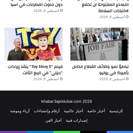
النماذج المفتوحة لن تخضع
دون حدوث اضطرابات في آسيا
لاختبارات السلامة
أغسطس 6, 2026
أغسطس 6, 2026
تباطؤ نمو وظائف القطاع الخاص
فيلم “Toy Story 5” ينقذ إيرادات
بأميركا في يوليو
“ديزني” في الربع الثالث
أغسطس 6, 2026
أغسطس 6, 2026
khabar3ajeldubai.com 2026
الرئيسية
أخبار خاصة
أخبار عالمية
أرقام وإحصاءات
أزياء وموضة
إصدارات فنية
أخبار الفن