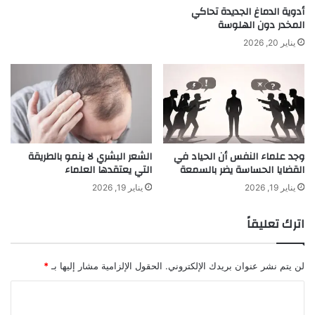
شارك هذا الموضوع:
ق
أدوية الدماغ الجديدة تحاكي
المخدر دون الهلوسة
ت
ا
يناير 20, 2026
ل
ف
ن
ز
و
ي
ل
وجد علماء النفس أن الحياد في
الشعر البشري لا ينمو بالطريقة
ا
القضايا الحساسة يضر بالسمعة
التي يعتقدها العلماء
يناير 19, 2026
يناير 19, 2026
اترك تعليقاً
لن يتم نشر عنوان بريدك الإلكتروني.
الحقول الإلزامية مشار إليها بـ
*
ا
■ مصدر الخبر الأصلي
ل