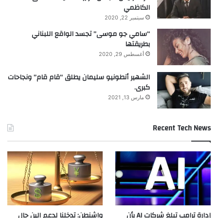
الكاظمي
سبتمبر 22, 2020
“سامي جو موسى” تجسد الواقع اللبناني
بطريقتها
أغسطس 29, 2020
الشهير أنطونيو سليمان يطلق “قام قام” ونجاحات
كبرى.
مارس 13, 2021
Recent Tech News
إدارة ترامب تبلغ شركات AI بأن
واشنطن: تدخلنا لدعم الين حال