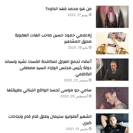
سيلعب فيه مع ماينو في فريق مانشستر
من هو محمد فهد الداود؟
يونايتد، قال كاريك: “إنه مهاجم أكثر”. لا أراه
يونيو 17, 2022
لاعب خط وسط. إنه هذا الخط أعلاه حيث
يحتاج إلى المزيد من الحرية.
إلاعلامي حمود حسين صاحب الهات العفوية
صديق المشاهير
مايو 19, 2020
“يمكنه الدفاع عن الخط الأعلى ولكن أعتقد أن
أعضاء تجمع العراق لمكافحة الفساد نشيد ونساند
العمق قليلاً، حول قلوب الدفاع، هذا شيء
دولة رئيس مجلس الوزراء السيد مصطفى
الكاظمي
مختلف تمامًا. أراه يلعب بشكل أعلى قليلاً
سبتمبر 22, 2020
ويخلق. أعتقد أن لديه مستقبلًا كبيرًا. أنا أحبه
سامي جو موسى تجسد الواقع اللبناني بطريقتها
حقًا، فهو يحتاج فقط إلى الصبر والقليل من
أغسطس 29, 2020
الراحة مرة أخرى.
الشهير أنطونيو سليمان يطلق قام قام ونجاحات
كبرى.
عناد أموريم في تشكيلته 3-4-2-1 يعني
مارس 13, 2021