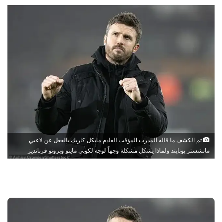
تم الكشف ما قاله المدرب المؤقت القادم مايكل كاريك بالفعل عن لاعبي
مانشستر يونايتد ولماذا يشكل مشكلة وجهاً لوجه لكوبي ماينو وبرونو فرنانديز