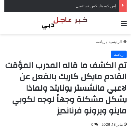
إس.كيه هاينكس تستثمر 38 مليار دولار لبناء مصانع جديدة للرقائق في كوريا الجنوبية
القائمة
الرئيسية
/
رياضة
رياضة
تم الكشف ما قاله المدرب المؤقت
القادم مايكل كاريك بالفعل عن
لاعبي مانشستر يونايتد ولماذا
يشكل مشكلة وجهاً لوجه لكوبي
ماينو وبرونو فرنانديز
يناير 13, 2026
0