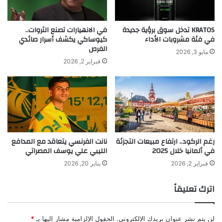
h
ق
Author:
ahmadsh
a
د
Published on:
2026-01-14 23:53:00
e
ا
KRATOS تدخل سوق برؤية جديدة
في الانهيارات تصنع الثروات..
Source: yalebnan.org
a
ج
في فئة مشروبات الأداء
كيوساكي يكشف أسرار صائدي
t
الفرص
ت
مايو 3, 2026
o
م
فبراير 2, 2026
اقرأ أيضًا:
نانت الفرنسي يتعاقد مع المدافع
e
ا
u
ع
الليبي علي يوسف المصراتي
k
ا
a
ل
r
م
y
ج
o
ل
رغم الركود.. ارتفاع مبيعات التجزئة
نانت الفرنسي يتعاقد مع المدافع
g
س
في ألمانيا خلال 2025
الليبي علي يوسف المصراتي
e
ا
n
ل
فبراير 2, 2026
يناير 20, 2026
e
د
s
ف
اترك تعليقاً
i
ا
s
ع
ل
لن يتم نشر عنوان بريدك الإلكتروني.
الحقول الإلزامية مشار إليها بـ
*