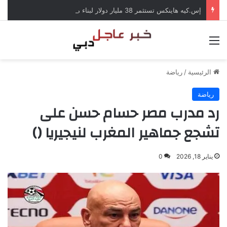
إس.كيه هاينكس تستثمر 38 مليار دولار لبناء مصانع جديدة للرقائق في كوريا الجنوبية
القائمة
الرئيسية
/
رياضة
رياضة
رد مدرب مصر حسام حسن على
تشجع جماهير المغرب لنيجيريا ()
يناير 18, 2026
0