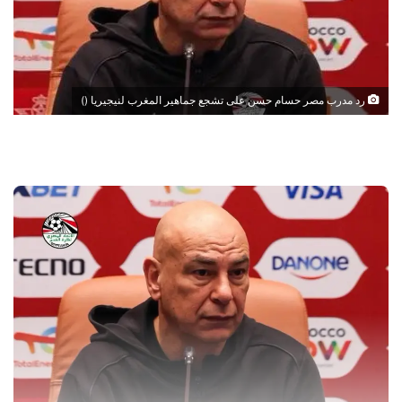
رد مدرب مصر حسام حسن على تشجع جماهير المغرب لنيجيريا ()