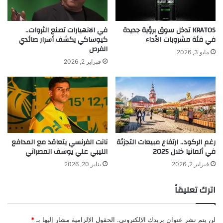
which remains solely the responsibility of the
م
ك
ع
ب
original publisher.
ت
ي
KRATOS تدخل سوق برؤية جديدة
في الانهيارات تصنع الثروات..
ص
ر
في فئة مشروبات الأداء
كيوساكي يكشف أسرار صائدي
ا
الفرص
؟
اقرأ أيضًا:
نانت الفرنسي يتعاقد مع المدافع
مايو 3, 2026
ع
ر
فبراير 2, 2026
د
ب
الليبي علي يوسف المصراتي
ض
م
غ
ا
و
ك
ط
ا
Author:
ahmadsh
ا
ن
Published on:
2026-01-18 00:33:00
ل
ت
Source: yalebnan.org
رغم الركود.. ارتفاع مبيعات التجزئة
نانت الفرنسي يتعاقد مع المدافع
م
ا
في ألمانيا خلال 2025
الليبي علي يوسف المصراتي
ع
ل
ي
م
فبراير 2, 2026
يناير 20, 2026
ش
ا
ة
د
اترك تعليقاً
و
ة
ا
ا
ل
ل
لن يتم نشر عنوان بريدك الإلكتروني.
الحقول الإلزامية مشار إليها بـ
*