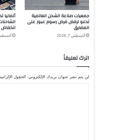
ك
ي
جمعيات صناعة الشحن العالمية
ألمانيا 
ا
تدعو لرفض فرض رسوم عبور على
الشاحنا
ل
المضايق
انخفاض م
م
أغسطس 7, 2026
أغسطس 7, 6
خ
د
ر
اترك تعليقاً
د
و
ن
لن يتم نشر عنوان بريدك الإلكتروني.
الحقول الإلزامية
ا
ل
ا
ه
ل
ل
و
ت
س
ع
ة
ل
ي