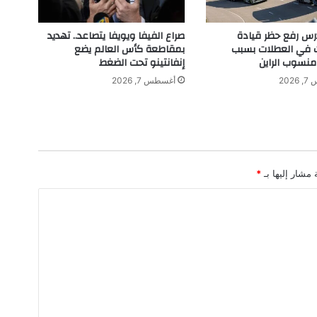
م
ة
تدرس رفع حظر قيادة
صراع الفيفا ويويفا يتصاعد.. تهديد
غ
ت في العطلات بسبب
بمقاطعة كأس العالم يضع
دً
نسوب الراين
إنفانتينو تحت الضغط
ا
202
أغسطس 7, 2026
إ
ض
ر
ا
ب
ع
 مشار إليها بـ
*
ا
م