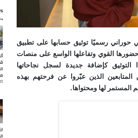
ws
ي حوراني رسميًا توثيق حسابها على تطبيق
رها القوي وتفاعلها الواسع على منصات
أل
قي
ا التوثيق كإضافة جديدة لسجل نجاحاتها
ال
من
المتابعين الذين عبّروا عن فرحتهم بهذه
 المستمر لها ومحتواها.
ار
ال