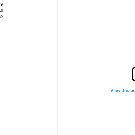
ال
View this p