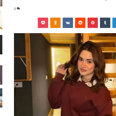
0
لينكدإن
‏Tumblr
بينتيريست
‏Reddit
‏VKontakte
Odnoklassniki
‫Pocket