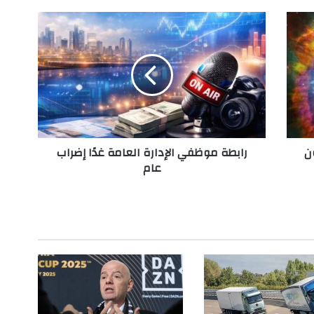
ر
ا
ب
ط
ة
م
و
ظ
ف
ن
رابطة موظفي الإدارة العامة غدًا إضراب
ي
عام
ا
ل
إ
د
ا
ر
ة
ا
ل
ع
ا