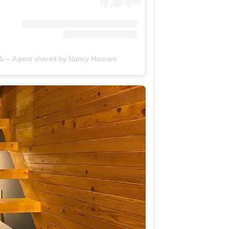
A post shared by Nancy Hourani – نانسي الحوراني (@nancyhouranii)