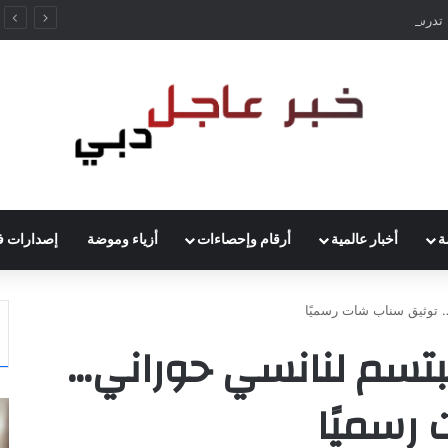
ألمانيا تدرس رفع حظر قيادة الشاحنات في العطلات بسبب انخفاض منسوب الراين
ة
أخبار عالمية
أرقام وإحصاءات
أزياء وموضة
إصدارات ف
… توثيق سناب شات رسميًا
تبتسم لنانسي حوراني…
رسميًا