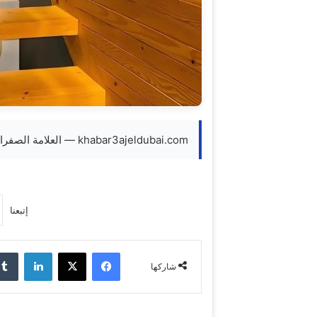
khabar3ajeldubai.com — العلامة الصفراء تبتسم لنانسي حوراني… توثيق سناب شات رسميًا
إتبعنا
فيسبوك
‫X
لينكدإن
شاركها