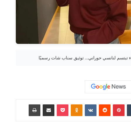
‏Tumblr
بينتيريست
‏Reddit
‏VKontakte
Odnoklassniki
‫Pocket
مشاركة عبر البريد
طباعة