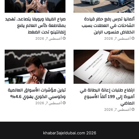
باستخدام شريط بحث جيميل للعثور على
رسائل البريد الإلكتروني التي تحتوي على
ألمانيا تدرس رفع حظر قيادة
صراع الفيفا ويويفا يتصاعد.. تهديد
كلمات مفتاحية مثل “تجديد” أو “اشتراك” أو
الشاحنات في العطلات بسبب
بمقاطعة كأس العالم يضع
انخفاض منسوب الراين
إنفانتينو تحت الضغط
“تجديد تلقائي” أو أسماء الخدمات التي
أغسطس 7, 2026
أغسطس 7, 2026
تستخدمها.
يساعد هذا في تحديد إشعارات التجديد القادمة.
ارتفاع طلبات إعانة البطالة في
تباين مؤشرات الأسواق العالمية
أميركا إلى 199 ألفاً الأسبوع
وكوسبي الكوري يهوي 4.6%
ثم سيفتح كل بريد إلكتروني ذي صلة، ويحدد
الماضي
أغسطس 7, 2026
الاشتراك (اسم الخدمة)، وتاريخ التجديد، وأي
أغسطس 7, 2026
تفاصيل متعلقة بالتكلفة أو الفوترة.
khabar3ajeldubai.com 2026