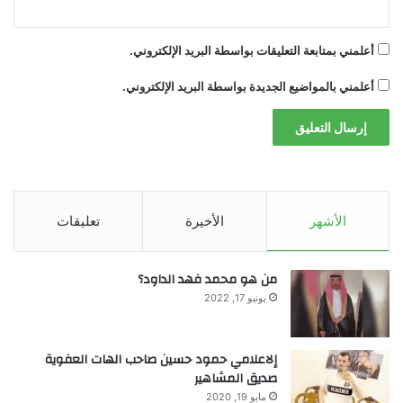
ي
ب
بدءًا من اشتراكات نتفليكس إلى عضوية
ي
أعلمني بمتابعة التعليقات بواسطة البريد الإلكتروني.
ت
النوادي الرياضية، ترهق الاشتراكات المنسية
ي
أعلمني بالمواضيع الجديدة بواسطة البريد الإلكتروني.
ميزانية كل الأشخاص. لكن ليس بعد الآن.
يمكنك إنشاء أداة لتتبع الاشتراكات باستخدام
الأشهر
الأخيرة
تعليقات
وكيل شات جي بي تي، تقوم بفحص
من هو محمد فهد الداود؟
الاشتراكات المتكررة وتُذكّرك بإلغائها قبل
يونيو 17, 2022
التجديد. وسيساعدك هذا الأمر على إلغاء
الخدمات التي لا تستخدمها مما يوفر لك المال.
إلاعلامي حمود حسين صاحب الهات العفوية
صديق المشاهير
مايو 19, 2020