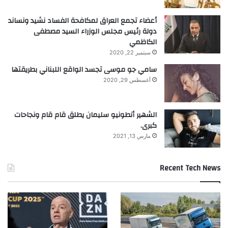
أعضاء تجمع العراق لمكافحة الفساد نشيد ونساند
دولة رئيس مجلس الوزراء السيد مصطفى
قد لا تكون هذه الطريقة مناسبة للجميع لأنها
الكاظمي
تتضمن منح شات جي بي تي حق الوصول إلى
سبتمبر 22, 2020
سامي جو موسى تجسد الواقع اللبناني بطريقتها
البريد الإلكتروني. وإذا كنت لا تفضل ذلك،
أغسطس 29, 2020
يمكنك دائمًا أن تطلب من شات جي بي تي
إعداد تذكير لإلغاء الاشتراك.
الشهير أنطونيو سليمان يطلق قام قام ونجاحات
كبرى.
مارس 13, 2021
Recent Tech News
وعندما يتولى شات جي بي تي إدارة بريدك
الإلكتروني لمساعدتك في إلغاء اشتراكاتك
المدفوعة، سيقوم بمجرد تسجيل دخولك