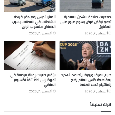
صناعية ضخمة مع كندا
ف
ل
ي
أ
ظ
و
جمعيات صناعة الشحن العالمية
ألمانيا تدرس رفع حظر قيادة
ل
ن
تدعو لرفض فرض رسوم عبور على
الشاحنات في العطلات بسبب
الجنوبية
تسعى
صفقة
كوريا
ق
المضايق
انخفاض منسوب الراين
ص
ف
ة
لإبرام
أغسطس 7, 2026
أغسطس 7, 2026
ز
.
ا
.
ت
ت
ا
و
ل
ق
م
ع
ع
ا
صراع الفيفا ويويفا يتصاعد.. تهديد
ارتفاع طلبات إعانة البطالة في
ا
ت
بمقاطعة كأس العالم يضع
أميركا إلى 199 ألفاً الأسبوع
د
ج
إنفانتينو تحت الضغط
الماضي
ن
ا
م
أغسطس 7, 2026
أغسطس 7, 2026
ح
ة
اترك تعليقاً
ل
أ