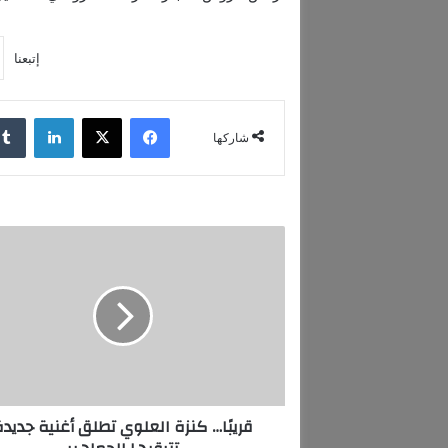
إتبعنا
فيسبوك
‫X
لينكدإن
شاركها
ق
ر
ي
بً
ا
…
ك
ن
ز
قريبًا… كنزة العلوي تطلق أغنية جديدة
ة
ا