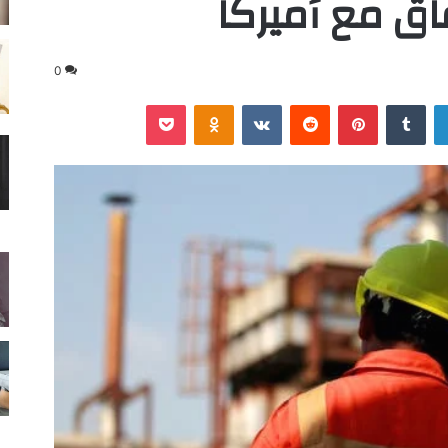
اق مع أميركا
0
لينكدإن
‏Tumblr
بينتيريست
‏Reddit
‏VKontakte
Odnoklassniki
‫Pocket