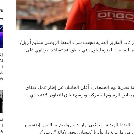
ws
كات التكرير الهندية تتجنب شراء النفط الروسي تسليم أبريل/
هذه الصفقات لفترة أطول، في خطوة قد تساعد نيودلهي على
إد
ال
لا
ية تجارية يوم الجمعة، إذ أعلن الجانبان عن إطار عمل لاتفاق
 يقلص الرسوم الجمركية ويوسع نطاق التعاون الاقتصادي.
تب
النفط الهندية وشركتي بهارات بتروليوم وريلاينس إندستريز
ال
في
ي مارس/آذار وأبريل/نيسان، وفق وكالة “رويترز”.