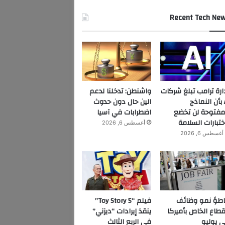
Recent Tech Ne
ارة ترامب تبلغ شركات
واشنطن: تدخلنا لدعم
AI بأن النماذج
الين حال دون حدوث
مفتوحة لن تخضع
اضطرابات في آسيا
ختبارات السلامة
أغسطس 6, 2026
أغسطس 6, 2026
اطؤ نمو وظائف
فيلم “Toy Story 5”
قطاع الخاص بأميركا
ينقذ إيرادات “ديزني”
 يوليو
في الربع الثالث