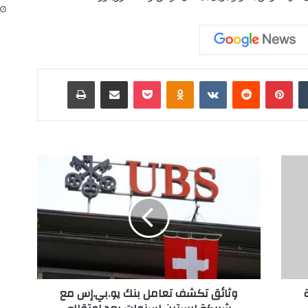
‏Tumblr
بينتيريست
‏Reddit
‏VKontakte
Odnoklassniki
‫Pocket
مشاركة عبر البريد
طباعة
و
ث
ا
ئ
ق
ت
ك
ش
ف
وثائق تكشف تعامل بنك يو.بي.إس مع
ت
ع