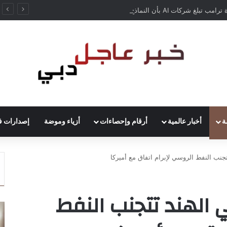
إدارة ترامب تبلغ شركات AI بأن النماذج المفتوحة لن تخضع لاختبارات السلامة
ة
أخبار عالمية
أرقام وإحصاءات
أزياء وموضة
إصدارات ف
جنب النفط الروسي لإبرام اتفاق مع أميركا
 الهند تتجنب النفط