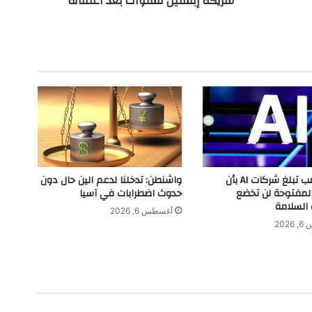
شريكة إبستين لسنوات بعد اعتقاله
ا
م
ل
ب
ن
ك
ي
و
.
ب
ي
.
إدارة ترامب تبلغ شركات AI بأن
واشنطن: تدخلنا لدعم الين حال دون
إ
المفتوحة لن تخضع
حدوث اضطرابات في آسيا
س
 السلامة
أغسطس 6, 2026
م
202
ع
ش
ر
ي
ك
ة