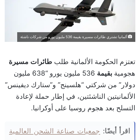
ألمانيا تشتري طائرات مسيرة بقيمة 536 مليون يورو من شركات ناشئة
تعتزم الحكومة الألمانية طلب
طائرات
مسيرة
هجومية
بقيمة
536 مليون يورو “638 مليون
دولار” من شركتي “هلسينج” و”ستارك ديفينس”
الألمانيتين الناشئتين، في إطار حملة لإعادة
التسلح بعد هجوم روسيا على أوكرانيا.
اقرأ أيضًا:
جمعيات صناعة الشحن العالمية