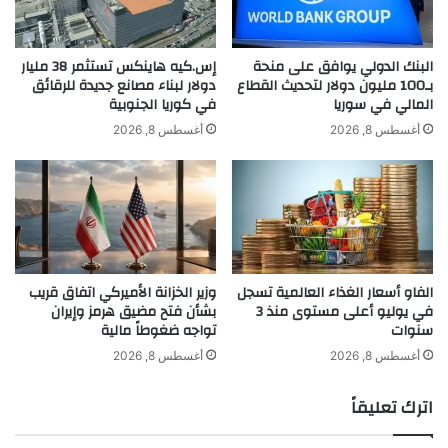
ة
م
ل
س
ك
ا
البنك الدولي يوافق على منحة
إس.كيه هاينكس تستثمر 38 مليار
ن
ع
بـ100 مليون دولار لتحديث القطاع
دولار لبناء مصانع جديدة للرقائق
ه
المالي في سوريا
في كوريا الجنوبية
د
ا
ة
أغسطس 8, 2026
أغسطس 8, 2026
ت
ك
ؤ
و
د
ب
ي
ا
إ
ف
ل
ي
ى
ظ
الفاو أسعار الغذاء العالمية تسجل
وزير الخزانة الأميركي اتفاق قريب
ن
ل
في يوليو أعلى مستوى منذ 3
بشأن فتح مضيق هرمز وإيران
khabar3ajeldubai.com — ألمانيا تشتري طائرات مسيرة
ت
ن
سنوات
تواجه ضغوطاً مالية
ا
بقيمة 536 مليون يورو من شركات ناشئة
ق
ئ
ص
أغسطس 8, 2026
أغسطس 8, 2026
ج
و
أ
ق
اترك تعليقاً
ألمانيا
بقيمة
تشتري
طائرات
ف
و
ض
د