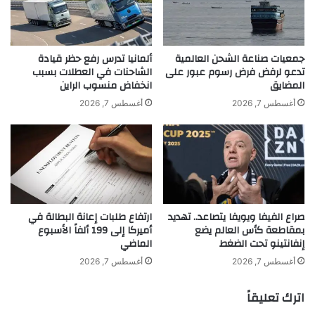
ا
ل
أن يستمر هذا البرنامج التجريبي حتى عام
ل
ك
ش
.
2027.
ه
.
جمعيات صناعة الشحن العالمية
ألمانيا تدرس رفع حظر قيادة
ر
ك
تدعو لرفض فرض رسوم عبور على
الشاحنات في العطلات بسبب
المضايق
انخفاض منسوب الراين
ا
ي
ل
ف
أغسطس 7, 2026
أغسطس 7, 2026
م
ا
ا
ن
ض
ه
ي
ا
ر
ا
ل
صراع الفيفا ويويفا يتصاعد.. تهديد
ارتفاع طلبات إعانة البطالة في
ذ
بمقاطعة كأس العالم يضع
أميركا إلى 199 ألفاً الأسبوع
ه
khabar3ajeldubai.com — المفوضية الأوروبية تطلق صندوقاً
إنفانتينو تحت الضغط
الماضي
ب
بـ115 مليون يورو لتعزيز الابتكارات الدفاعية
ف
أغسطس 7, 2026
أغسطس 7, 2026
ي
أ
اترك تعليقاً
ز