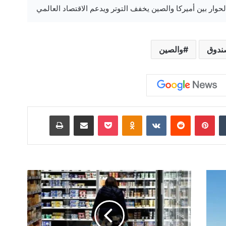
ندوق
والصين
‏Tumblr
بينتيريست
‏Reddit
‏VKontakte
Odnoklassniki
‫Pocket
مشاركة عبر البريد
طباعة
ت
ر
ا
ج
ع