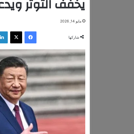
يخفف التوتر ويدع
مايو 14, 2026
فيسبوك
‫X
شاركها