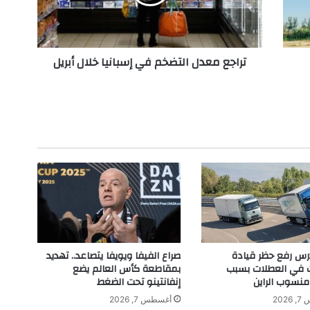
م
ع
د
ل
تراجع معدل التضخم في إسبانيا خلال أبريل
ا
ل
ت
ض
خ
م
ف
ي
إ
س
ب
ا
ن
ي
تدرس رفع حظر قيادة
صراع الفيفا ويويفا يتصاعد.. تهديد
ا
ت في العطلات بسبب
بمقاطعة كأس العالم يضع
خ
نسوب الراين
إنفانتينو تحت الضغط
ل
202
أغسطس 7, 2026
ا