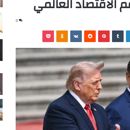
م الاقتصاد العالمي
0
لينكدإن
‏Tumblr
بينتيريست
‏Reddit
‏VKontakte
Odnoklassniki
‫Pocket