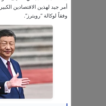
أمر جيد لهذين الاقتصادين الكبيري
وفقاً لوكالة “رويترز”.