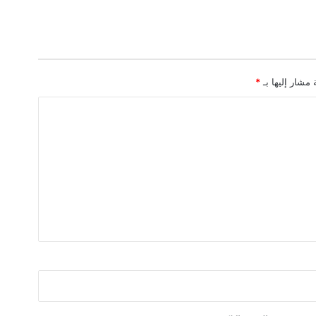
ل
أ
ب
ر
ي
 مشار إليها بـ
*
ل