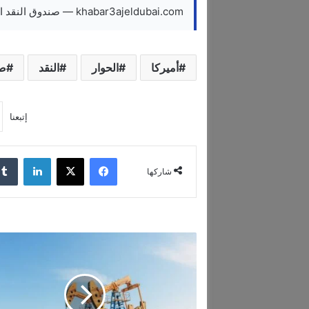
khabar3ajeldubai.com — صندوق النقد الحوار بين أميركا والصين يخفف التوتر ويدعم الاقتصاد العالمي
أميركا
الحوار
النقد
ص
إتبعنا
فيسبوك
‫X
لينكدإن
شاركها
ا
ر
ت
ف
ا