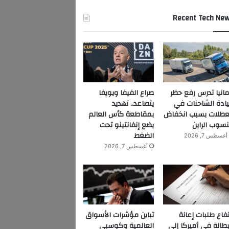
Recent Tech Ne
مانيا تدرس رفع حظر
صراع الفيفا ويويفا
ادة الشاحنات في
يتصاعد.. تهديد
عطلات بسبب انخفاض
بمقاطعة كأس العالم
سوب الراين
يضع إنفانتينو تحت
الضغط
أغسطس 7, 2026
أغسطس 7, 2026
تفاع طلبات إعانة
تباين مؤشرات الأسواق
بطالة في أميركا إلى
العالمية وكوسبي