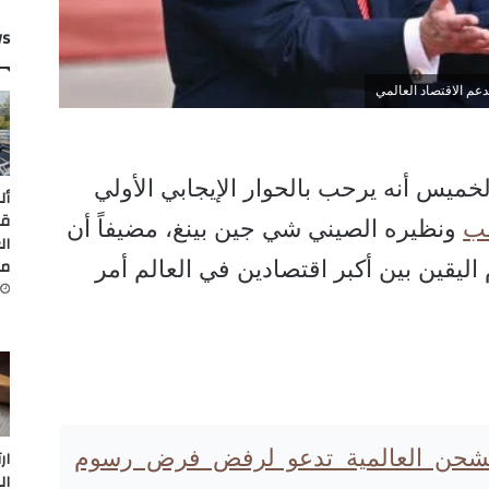
ws
دعم الاقتصاد العالمي
لخميس أنه يرحب بالحوار الإيجابي الأولي
أل
قي
مب
ونظيره الصيني شي جين بينغ، مضيفاً أن
ال
من
ليقين بين أكبر اقتصادين في العالم أمر
شحن العالمية تدعو لرفض فرض رسوم
ار
ال