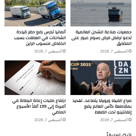
و
ت
التاريخية
الياباني
قمته
نيكاي
ر
ف
و
ع
يقترب
م
م
ع
ع
جمعيات صناعة الشحن العالمية
ألمانيا تدرس رفع حظر قيادة
ت
ب
تدعو لرفض فرض رسوم عبور على
الشاحنات في العطلات بسبب
ق
المضايق
انخفاض منسوب الراين
و
ل
ا
أغسطس 7, 2026
أغسطس 7, 2026
ي
د
ص
ر
ا
ع
ل
ل
إ
ى
ن
ت
ت
ق
صراع الفيفا ويويفا يتصاعد.. تهديد
ارتفاع طلبات إعانة البطالة في
ا
د
بمقاطعة كأس العالم يضع
أميركا إلى 199 ألفاً الأسبوع
ج
م
إنفانتينو تحت الضغط
الماضي
ف
م
ي
ح
أغسطس 7, 2026
أغسطس 7, 2026
أ
ا
و
د
اترك تعليقاً