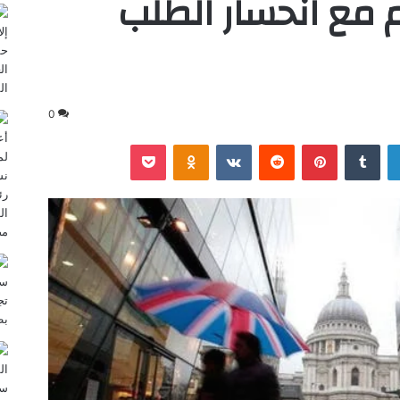
 مع انحسار الطلب
0
لينكدإن
‏Tumblr
بينتيريست
‏Reddit
‏VKontakte
Odnoklassniki
‫Pocket