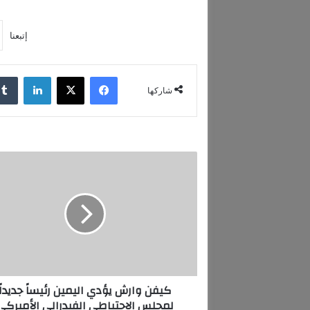
إتبعنا
فيسبوك
‫X
لينكدإن
شاركها
ك
ي
ف
ن
و
ا
ر
ش
ي
كيفن وارش يؤدي اليمين رئيساً جديداً
ؤ
لمجلس الاحتياطي الفيدرالي الأميركي
د