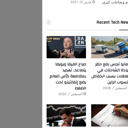
مارس 13, 2021
Recent Tech Ne
مانيا تدرس رفع حظر
صراع الفيفا ويويفا
ادة الشاحنات في
يتصاعد.. تهديد
عطلات بسبب انخفاض
بمقاطعة كأس العالم
سوب الراين
يضع إنفانتينو تحت
الضغط
أغسطس 7, 2026
أغسطس 7, 2026