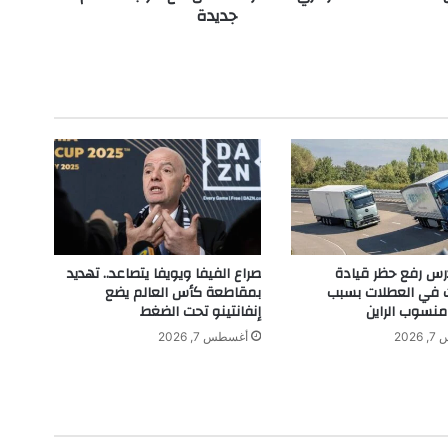
جديدة
د
ب
ا
ل
ا
ت
ح
ا
د
ا
ل
أ
و
تدرس رفع حظر قيادة
صراع الفيفا ويويفا يتصاعد.. تهديد
ر
ت في العطلات بسبب
بمقاطعة كأس العالم يضع
و
نسوب الراين
إنفانتينو تحت الضغط
ب
202
أغسطس 7, 2026
ي
:
ا
ل
ب