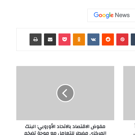
‏Tumblr
بينتيريست
‏Reddit
‏VKontakte
Odnoklassniki
‫Pocket
مشاركة عبر البريد
طباعة
م
ف
و
ض
ا
ل
ا
ق
ت
مفوض الاقتصاد بالاتحاد الأوروبي: البنك
ص
المركزي مضطر للتعامل مع موجة تضخم
ا