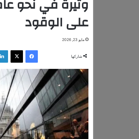
وتيرة في نحو عام
على الوقود
مايو 23, 2026
فيسبوك
‫X
شاركها