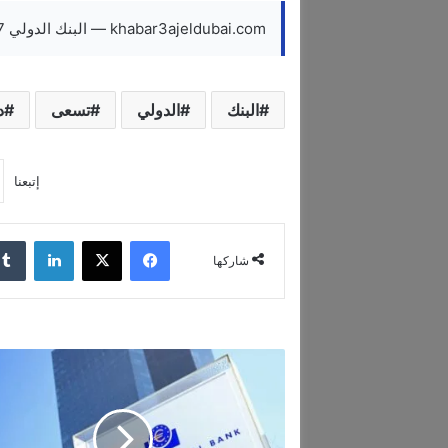
khabar3ajeldubai.com — البنك الدولي 27 دولة تسعى إلى ضمان الحصول على أموال الأزمات
البنك
الدولي
تسعى
د
إتبعنا
فيسبوك
‫X
لينكدإن
شاركها
م
ف
و
ض
ا