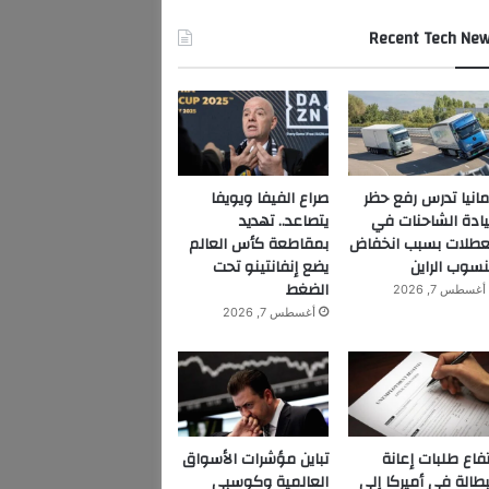
Recent Tech Ne
مانيا تدرس رفع حظر
صراع الفيفا ويويفا
ادة الشاحنات في
يتصاعد.. تهديد
عطلات بسبب انخفاض
بمقاطعة كأس العالم
سوب الراين
يضع إنفانتينو تحت
الضغط
أغسطس 7, 2026
أغسطس 7, 2026
تفاع طلبات إعانة
تباين مؤشرات الأسواق
بطالة في أميركا إلى
العالمية وكوسبي