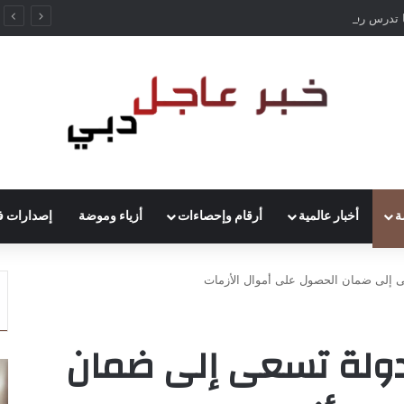
ألمانيا تدرس رفع حظر قيادة الشاحنات في العطلات بسبب انخفاض منسوب الراين
ة
أخبار عالمية
أرقام وإحصاءات
أزياء وموضة
إصدارات ف
بنك الدولي 27 دولة تسعى إلى ضمان