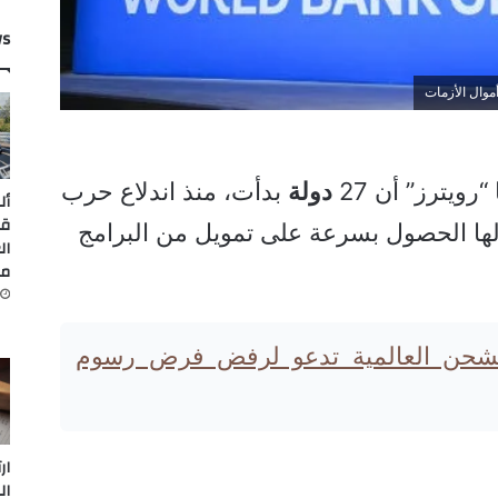
ws
ويترز” أن 27
دولة
بدأت، منذ اندلاع حرب
أل
قي
 لها الحصول بسرعة على تمويل من البرامج
ال
من
شحن العالمية تدعو لرفض فرض رسوم
ار
ال