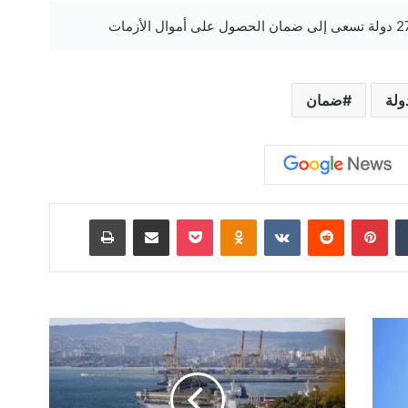
ولة
ضمان
‏Tumblr
بينتيريست
‏Reddit
‏VKontakte
Odnoklassniki
‫Pocket
مشاركة عبر البريد
طباعة
ح
ر
ي
ق
ب