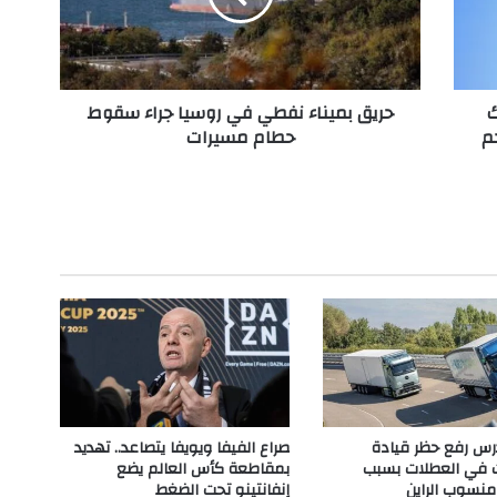
م
ي
ن
ا
ك
حريق بميناء نفطي في روسيا جراء سقوط
ء
م
حطام مسيرات
ن
ف
ط
ي
ف
ي
ر
و
س
ي
ا
ج
ر
ا
تدرس رفع حظر قيادة
صراع الفيفا ويويفا يتصاعد.. تهديد
ء
ت في العطلات بسبب
بمقاطعة كأس العالم يضع
س
نسوب الراين
إنفانتينو تحت الضغط