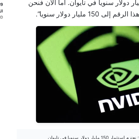
يا تنفق ما بين 10 إلى 15 مليار دولار سنويا في تايوان. أما الآن فنحن
ال