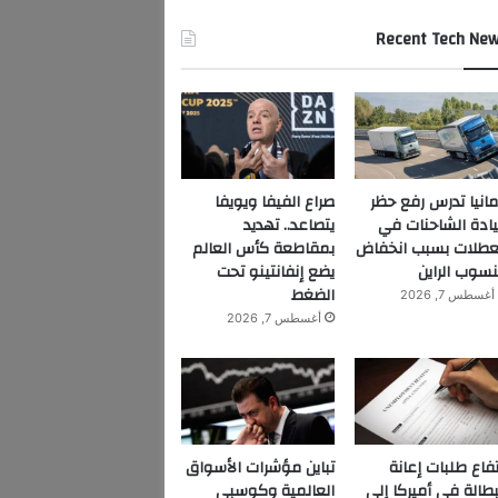
Recent Tech Ne
مانيا تدرس رفع حظر
صراع الفيفا ويويفا
ادة الشاحنات في
يتصاعد.. تهديد
عطلات بسبب انخفاض
بمقاطعة كأس العالم
سوب الراين
يضع إنفانتينو تحت
الضغط
أغسطس 7, 2026
أغسطس 7, 2026
تفاع طلبات إعانة
تباين مؤشرات الأسواق
بطالة في أميركا إلى
العالمية وكوسبي