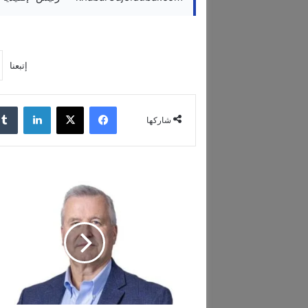
إتبعنا
فيسبوك
‫X
لينكدإن
شاركها
ر
ئ
ي
س
م
ج
ل
س
إ