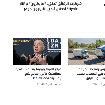
ض
شركات الرقائق تحلق.. "مايكرون" و"SK
ا
Hynix" تدخلان نادي التريليون دولار
ئ
ق
ت
ح
ل
ق
.
.
"
م
ا
ي
ك
تدرس رفع حظر قيادة
صراع الفيفا ويويفا يتصاعد.. تهديد
ر
ت في العطلات بسبب
بمقاطعة كأس العالم يضع
و
نسوب الراين
إنفانتينو تحت الضغط
ن
202
أغسطس 7, 2026
"
و
"
S