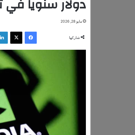
دولار سنويا في ت
مايو 28, 2026
فيسبوك
‫X
شاركها