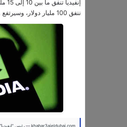
إنفيد
ننفق 100 مليار دولار، وسيرتفع هذا الرقم إلى 150 مليار دولار سنويا”.
khabar3ajeldubai.com — رئيس “إنفيديا”: نعتزم استثمار 150 مليار دولار سنويا في تايوان