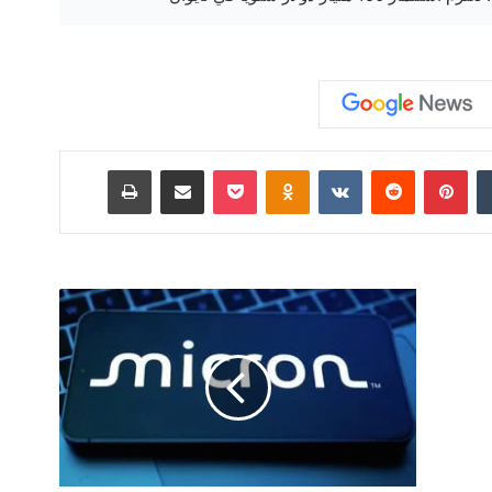
‏Tumblr
بينتيريست
‏Reddit
‏VKontakte
Odnoklassniki
‫Pocket
مشاركة عبر البريد
طباعة
ش
ر
ك
ا
ت
ا
ل
ر
ق