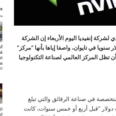
ws
 لشركة إنفيديا اليوم الأربعاء إن الشركة
أل
 نحو 150 مليار دولار سنويا في تايوان، واصفا إياها بأنها “مركز”
قي
ن تظل المركز العالمي لصناعة التكنولوجيا
ال
من
تخصصة في صناعة الرقائق والتي تبلغ
 دولار “قبل أربع أو خمس سنوات، كانت
ار
ال