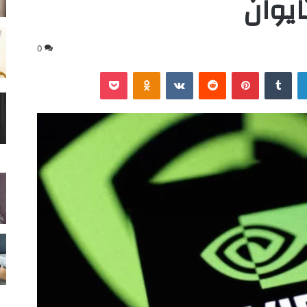
ايوان
0
لينكدإن
‏Tumblr
بينتيريست
‏Reddit
‏VKontakte
Odnoklassniki
‫Pocket