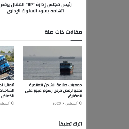
رئيس مجلس إدارة "BP" المقال يرف
د
اتهامه بسوء السلوك الإداري
ا
ر
ة
"
مقالات ذات صلة
B
P
"
ا
ل
م
ق
ا
ل
جمعيات صناعة الشحن العالمية
ألمانيا 
ي
تدعو لرفض فرض رسوم عبور على
الشاحنا
ر
المضايق
انخفاض م
ف
أغسطس 7, 2026
أغسطس 7, 6
ض
ا
ت
اترك تعليقاً
ه