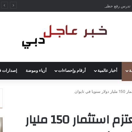
ألمانيا تدرس رفع حظر قيادة الشاحنات في العطلات بسبب انخفاض منسوب الراين
ة
أخبار عالمية
أرقام وإحصاءات
أزياء وموضة
إصدارات ف
ي تايوان
رئيس “إنفيديا”: نعتزم استثمار 150 مليار