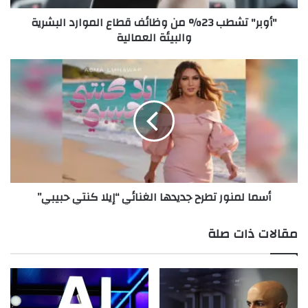
ط
"أوبر" تشطب 23% من وظائف قطاع الموارد البشرية
ب
والبيئة العمالية
2
3
%
أ
م
س
ن
م
و
ا
ظ
ل
ا
م
ئ
ن
ف
و
ق
ر
أسما لمنور تطرح جديدها الغنائي “إيلا كنتي حبيبي”
ط
ت
ا
ط
ع
ر
مقالات ذات صلة
ا
ح
ل
ج
م
د
و
ي
ا
د