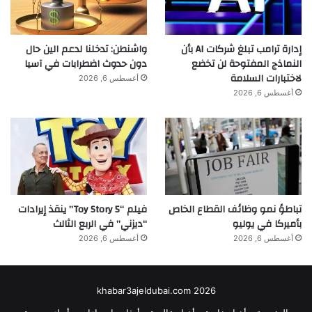
إدارة ترامب تبلغ شركات AI بأن
واشنطن: تدخلنا لدعم الين حال
النماذج المفتوحة لن تخضع
دون حدوث اضطرابات في آسيا
لاختبارات السلامة
أغسطس 6, 2026
أغسطس 6, 2026
تباطؤ نمو وظائف القطاع الخاص
فيلم “Toy Story 5” ينقذ إيرادات
بأميركا في يوليو
“ديزني” في الربع الثالث
أغسطس 6, 2026
أغسطس 6, 2026
khabar3ajeldubai.com 2026