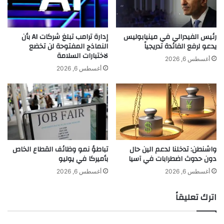
ر
ه
د
ا
ا
ا
ل
ل
رئيس الفيدرالي في مينيابوليس
إدارة ترامب تبلغ شركات AI بأن
ب
يدعو لرفع الفائدة تدريجياً
النماذج المفتوحة لن تخضع
غ
لاختبارات السلامة
ش
ن
أغسطس 6, 2026
ر
ا
أغسطس 6, 2026
ي
ئ
ة
ي
و
“
ا
إ
ل
ي
ب
ل
ي
ا
واشنطن: تدخلنا لدعم الين حال
تباطؤ نمو وظائف القطاع الخاص
ئ
ك
دون حدوث اضطرابات في آسيا
بأميركا في يوليو
ة
ن
ا
ت
أغسطس 6, 2026
أغسطس 6, 2026
ل
ي
ع
ح
اترك تعليقاً
م
ب
ا
ي
ل
ب