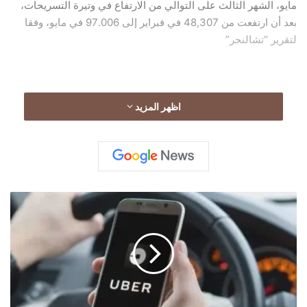
مايو، الشهر الثالث على التوالي من الارتفاع في وتيرة التسريحات،
بعد أن ارتفعت من 48,307 في فبراير إلى 97.006 في مايو، وفقا
لتقرير “تشالنجر”
اظهر المزيد
"
أ
و
ب
ر
"
ت
ش