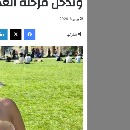
وتدخل مرحلة العد 
يونيو 6, 2026
فيسبوك
‫X
شاركها