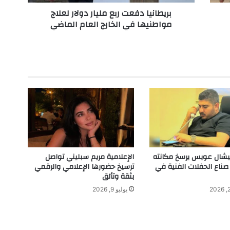
د
بريطانيا دفعت ربع مليار دولار لعلاج
ف
مواطنيها في الخارج العام الماضي
ع
ت
ر
ب
ع
م
ل
ي
ا
ر
د
و
ل
ميشال عويس يرسخ مكانته
الإعلامية مريم سبليني تواصل
ا
 صناع الحفلات الفنية في
ترسيخ حضورها الإعلامي والرقمي
ر
بثقة وتألق
ل
يوليو 9, 2026
ع
ل
ا
ج