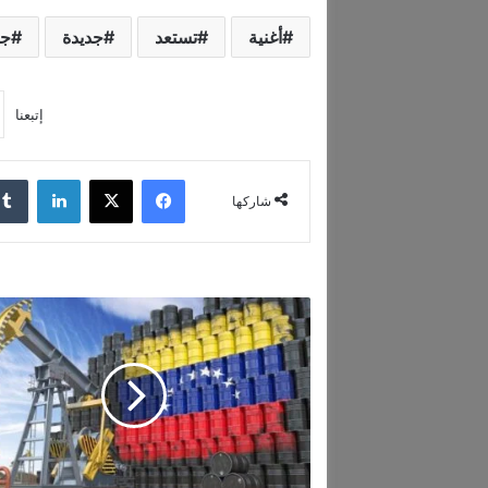
أغنية
تستعد
جديدة
جو
إتبعنا
فيسبوك
‫X
لينكدإن
شاركها
ا
ل
ه
ن
د
ت
س
ع