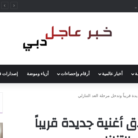
إس.كيه هاينكس تستثمر 38 مليار دولار لبناء مصانع جديدة للرقائق في كوريا الجنوبية
ة
أخبار عالمية
أرقام وإحصاءات
أزياء وموضة
إصدارات ف
دة قريباً وتدخل مرحلة العد التنازلي
 أغنية جديدة قريباً