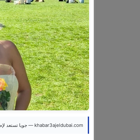
khabar3ajeldubai.com — جويا تستعد لإطلاق أغنية جديدة قريباً وتدخل مرحلة العد التنازلي