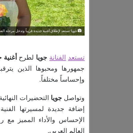
جويا تستعد لإطلاق أغنية جديدة قريباً وتدخل مرحلة العد
تستعد
الفنانة
جويا
لطرح
أغنية
ج
جمهورها ومحبوها الذين يترقب
وإحساساً مختلفاً.
وتواصل
جويا
التحضيرات النهائية
إضافة جديدة لمسيرتها الفني
الإحساس والأداء المميز مع 
العالم العربي.