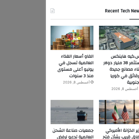
Recent Tech Ne
.كيه هاينكس
الفاو أسعار الغذاء
تستثمر 38 مليار دولار
العالمية تسجل في
ناء مصانع جديدة
يوليو أعلى مستوى
رقائق في كوريا
منذ 3 سنوات
جنوبية
أغسطس 8, 2026
أغسطس 8, 2026
ير الخزانة الأميركي
جمعيات صناعة الشحن
فاق قريب بشأن فتح
العالمية تدعو لرفض