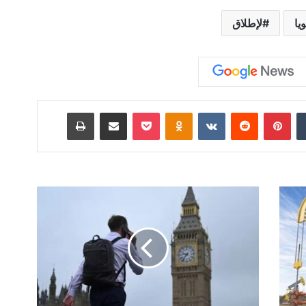
يا
لإطلاق
‏Tumblr
بينتيريست
‏Reddit
‏VKontakte
Odnoklassniki
‫Pocket
مشاركة عبر البريد
طباعة
ب
ر
ي
ط
ا
ن
ي
ا