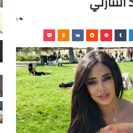
التنازلي
0
لينكدإن
‏Tumblr
بينتيريست
‏Reddit
‏VKontakte
Odnoklassniki
‫Pocket