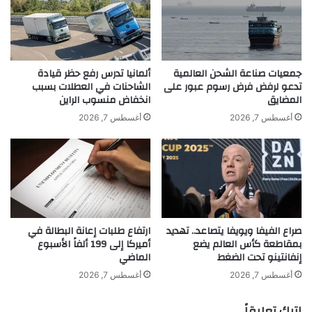
ن
ف
اً
ي
و
م
6
ط
ن
ا
جمعيات صناعة الشحن العالمية
ألمانيا تدرس رفع حظر قيادة
ا
ر
تدعو لرفض فرض رسوم عبور على
الشاحنات في العطلات بسبب
ق
المضايق
انخفاض منسوب الراين
أ
ل
ل
أغسطس 7, 2026
أغسطس 7, 2026
ا
م
ت
ا
ض
ن
م
ي
ن
ب
khabar3ajeldubai.com — سبيس إكس توقع صفقة ضخمة
أ
ع
س
د
لتزويد غوغل بخدمات الحوسبة للذكاء الاصطناعي
صراع الفيفا ويويفا يتصاعد.. تهديد
ارتفاع طلبات إعانة البطالة في
ط
4
بمقاطعة كأس العالم يضع
أميركا إلى 199 ألفاً الأسبوع
و
أ
إنفانتينو تحت الضغط
الماضي
ل
ش
إكس
توقع
سبيس
صفقة
ا
ه
أغسطس 7, 2026
أغسطس 7, 2026
ل
ر
ظ
ضخمة
ف
اترك تعليقاً