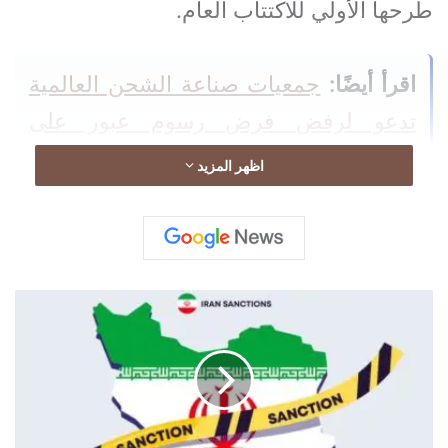
طرحها الأولي للاكتتاب العام.
اقرأ أيضًا:
جمعيات صناعة الشحن العالمية
تدعو لرفض فرض رسوم عبور على
المضايق
اظهر المزيد
أ
اقرأ أيضًا:
ألمانيا تدرس رفع حظر قيادة
م
الشاحنات في العطلات بسبب انخفاض
ي
ر
منسوب الراين
ك
ا
ت
ف