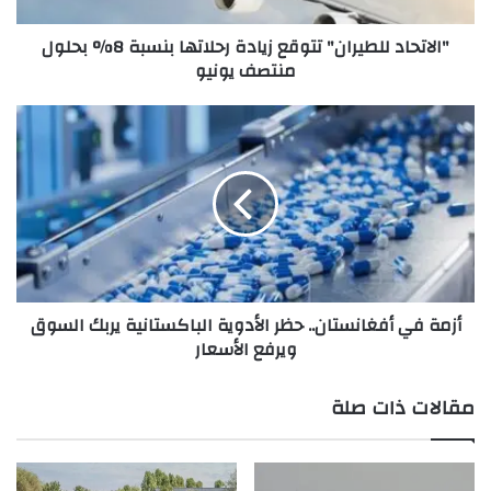
ل
"الاتحاد للطيران" تتوقع زيادة رحلاتها بنسبة 8% بحلول
ل
منتصف يونيو
ط
ي
ر
أ
ا
ز
ن
م
"
ة
ت
ف
ت
ي
و
أ
ق
khabar3ajeldubai.com — للشهر الـ19 على التوالي.. الصين
ف
ع
غ
تواصل تعزيز احتياطياتها من الذهب في مايو
أزمة في أفغانستان.. حظر الأدوية الباكستانية يربك السوق
ز
ا
ويرفع الأسعار
ي
ن
ا
س
د
ت
مقالات ذات صلة
ة
ا
ر
ن
ح
.
ل
.