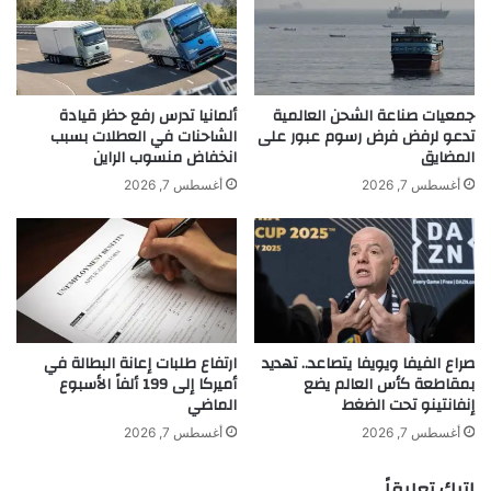
ا
ح
ت
ظ
ه
ر
ا
ا
ب
ل
جمعيات صناعة الشحن العالمية
ألمانيا تدرس رفع حظر قيادة
ن
أ
تدعو لرفض فرض رسوم عبور على
الشاحنات في العطلات بسبب
س
المضايق
انخفاض منسوب الراين
د
ب
و
أغسطس 7, 2026
أغسطس 7, 2026
ة
ي
8
ة
%
ا
ب
ل
ح
ب
ل
ا
و
ك
صراع الفيفا ويويفا يتصاعد.. تهديد
ارتفاع طلبات إعانة البطالة في
ل
س
بمقاطعة كأس العالم يضع
أميركا إلى 199 ألفاً الأسبوع
م
ت
إنفانتينو تحت الضغط
الماضي
ن
ا
ت
ن
أغسطس 7, 2026
أغسطس 7, 2026
ص
ي
ف
ة
اترك تعليقاً