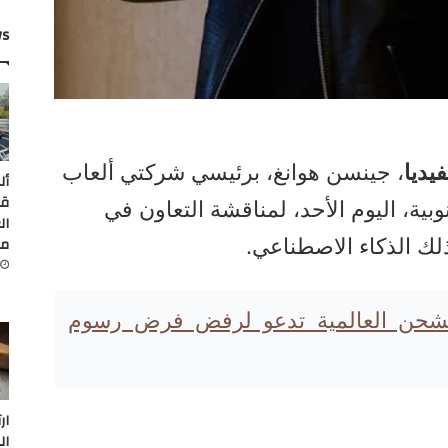
ws
فيديا
، جينسن هوانغ، برئيسي شركتي ألعاب
أل
قي
وبية، اليوم الأحد، لمناقشة التعاون في
ال
من
ذلك الذكاء الاصطناعي.
شحن العالمية تدعو لرفض فرض رسوم
ار
ال