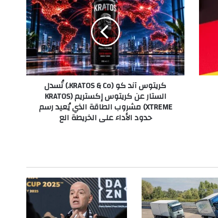
ر
ي
ت
و
س
آ
ن
د
كريتوس آند كو (KRATOS & Co.) تُسدل
ك
الستار عن كريتوس إكستريم (KRATOS
و
XTREME) مشروب الطاقة الذي يُعيد رسم
(
حدود الأداء على الخريطة الع
K
R
A
T
O
S
&
C
o
.
)