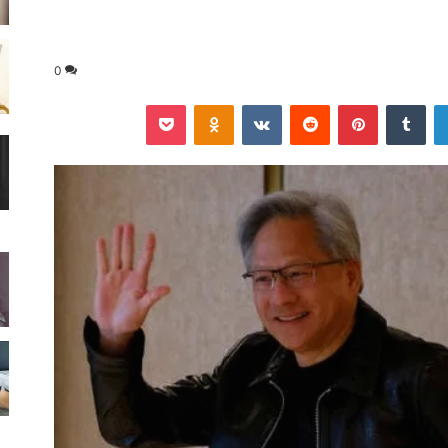
0
لينكدإن
‏Tumblr
بينتيريست
‏Reddit
‏VKontakte
Odnoklassniki
‫Pocket