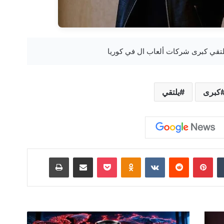
كبرى
يلتقي
‏Tumblr
بينتيريست
‏Reddit
‏VKontakte
Odnoklassniki
‫Pocket
مشاركة عبر البريد
طباعة
ك