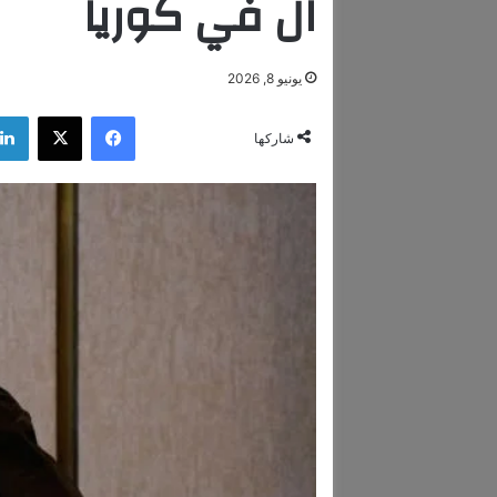
ال في كوريا
يونيو 8, 2026
فيسبوك
‫X
شاركها