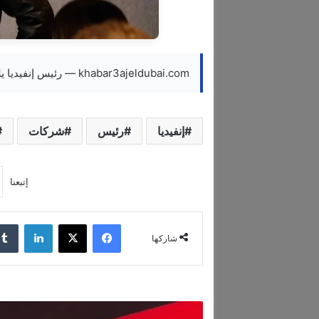
khabar3ajeldubai.com — رئيس إنفيديا يلتقي كبرى شركات ألعاب ال في كوريا
إنفيديا
رئيس
شركات
إتبعنا
فيسبوك
‫X
لينكدإن
شاركها
أ