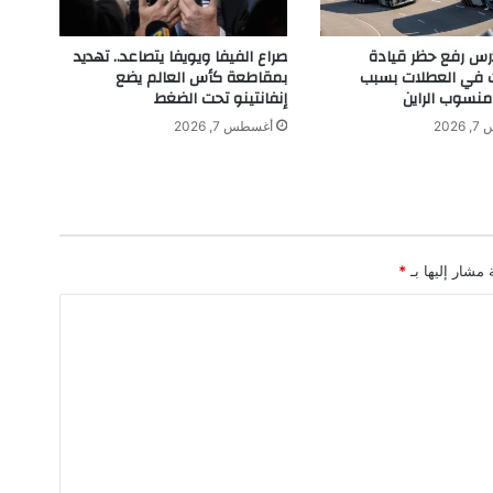
تُ
س
تدرس رفع حظر قيادة
صراع الفيفا ويويفا يتصاعد.. تهديد
د
ت في العطلات بسبب
بمقاطعة كأس العالم يضع
ل
نسوب الراين
إنفانتينو تحت الضغط
ا
202
أغسطس 7, 2026
ل
س
ت
ا
ر
ع
 مشار إليها بـ
*
ن
ك
ر
ي
ت
و
س
إ
ك
س