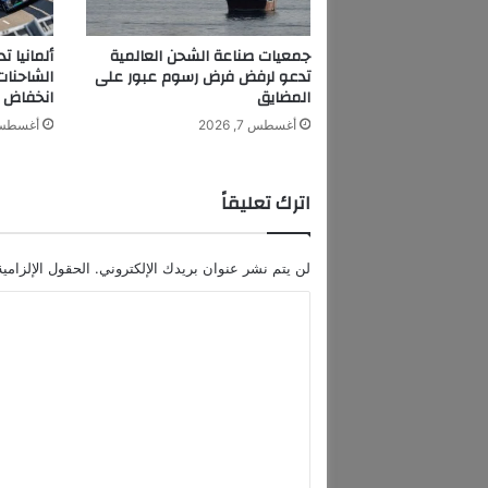
ر
و
جمعيات صناعة الشحن العالمية
ألمانيا 
ب
تدعو لرفض فرض رسوم عبور على
الشاحنا
ي
المضايق
انخفاض م
ا
أغسطس 7, 2026
أغسطس 7, 6
ل
ب
ش
اترك تعليقاً
ف
ا
ف
لن يتم نشر عنوان بريدك الإلكتروني.
الحقول الإلزامية
ي
ة
ا
ا
ل
ل
أ
ت
ج
ع
و
ر
ل
ي