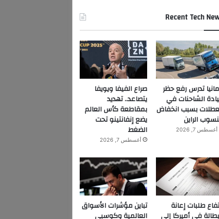
Recent Tech Ne
مانيا تدرس رفع حظر
صراع الفيفا ويويفا
ادة الشاحنات في
يتصاعد.. تهديد
عطلات بسبب انخفاض
بمقاطعة كأس العالم
سوب الراين
يضع إنفانتينو تحت
الضغط
أغسطس 7, 2026
أغسطس 7, 2026
تفاع طلبات إعانة
تباين مؤشرات الأسواق
بطالة في أميركا إلى
العالمية وكوسبي