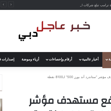
إدارة ترامب تبلغ شركات AI بأن النماذج المفتوحة لن تخضع لاختبارات السلامة
ة
أخبار عالمية
أرقام وإحصاءات
أزياء وموضة
إصدارات ف
تاندرد آند بورز 500” لـ8100 نقطة
رفع مستهدف مؤشر