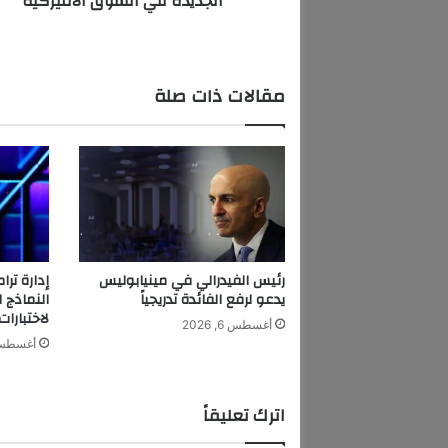
الجديدة في السوق الأميركية
V
4
ا
ل
مقالات ذات صلة
م
س
ت
ع
م
ل
ة
ي
ت
رئيس الفيدرالي في مينيابوليس
ج
يدعو لرفع الفائدة تدريجياً
النماذج 
ا
لاختبارات
أغسطس 6, 2026
و
أغسطس 6, 6
ز
ا
ل
اترك تعليقاً
ج
د