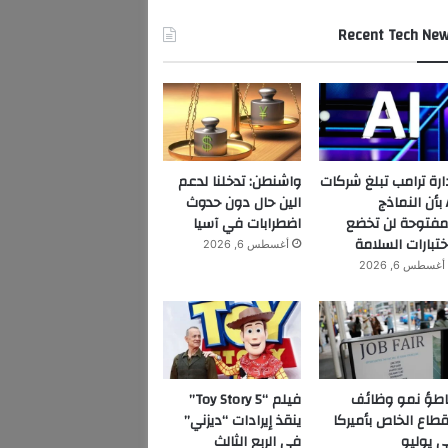
Recent Tech Ne
ارة ترامب تبلغ شركات
واشنطن: تدخلنا لدعم
AI بأن النماذج
الين حال دون حدوث
مفتوحة لن تخضع
اضطرابات في آسيا
ختبارات السلامة
أغسطس 6, 2026
أغسطس 6, 2026
اطؤ نمو وظائف
فيلم “Toy Story 5”
قطاع الخاص بأميركا
ينقذ إيرادات “ديزني”
 يوليو
في الربع الثالث