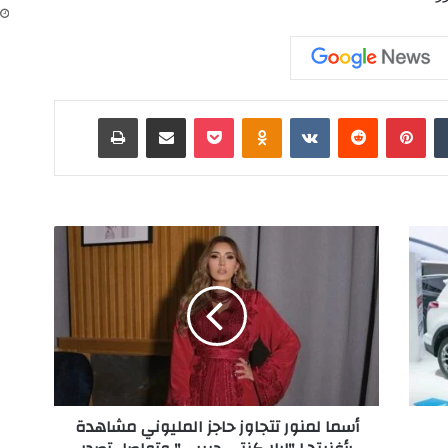
‏Tumblr
بينتيريست
‏Reddit
‏VKontakte
Odnoklassniki
‫Pocket
مشاركة عبر البريد
طباعة
أ
س
م
ا
ل
م
ن
و
ر
أسما لمنور تتجاوز حاجز المليوني مشاهدة
ت
ت