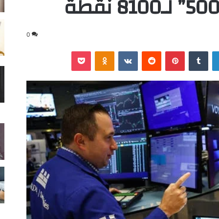
0
لينكدإن
‏Tumblr
بينتيريست
‏Reddit
‏VKontakte
Odnoklassniki
‫Pocket