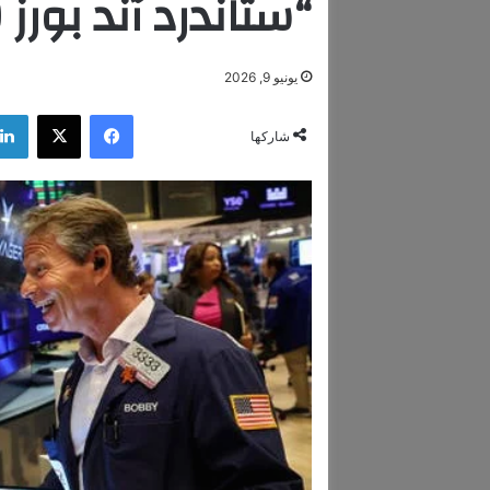
“ستاندرد آند بورز 500” لـ8100 نقطة
يونيو 9, 2026
فيسبوك
‫X
شاركها