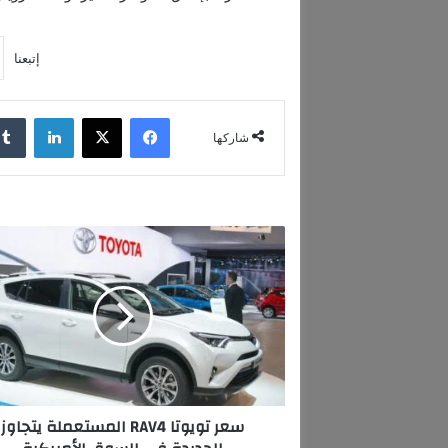
إتبعنا
فيسبوك
‫X
لينكدإن
شاركها
س
ع
ر
ت
و
ي
و
ت
ا
سعر تويوتا RAV4 المستعملة يتجاوز
R
A