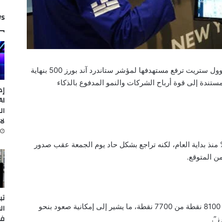
ws
أصبحت سيتي غروب أحدث شركة وساطة في وول ستريت ترفع مستهدفها لمؤشر ستاندرد آند بورز 500 بنهاية
 ما يتجاوز مستوى 8000 نقطة، مستندة إلى قوة أرباح الشركات والنمو المدفوع بالذكاء
إد
ال
لا
تفع المؤشر القياسي واسع المتابعة بنحو 8% منذ بداية العام، لكنه تراجع بشكل حاد يوم الجمعة عقب صدور
ن المتوقع.
تب
ورفعت شركة الوساطة مستهدفها للمؤشر إلى 8100 نقطة من 7700 نقطة، ما يشير إلى إمكانية صعود بنحو
ال
في