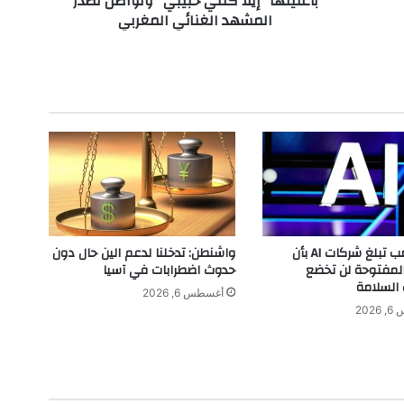
بأغنيتها "إيلا كنتي حبيبي" وتواصل تصدر
المشهد الغنائي المغربي
ج
ا
و
ز
ح
ا
ج
ز
ا
ل
م
ل
ي
إدارة ترامب تبلغ شركات AI بأن
واشنطن: تدخلنا لدعم الين حال دون
و
المفتوحة لن تخضع
حدوث اضطرابات في آسيا
ن
 السلامة
أغسطس 6, 2026
ي
202
م
ش
ا
ه
د