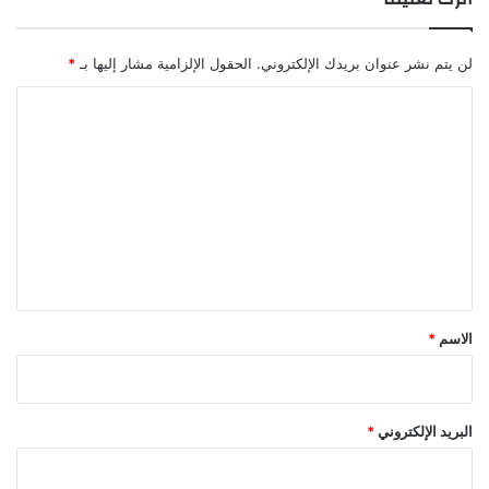
ف
ي
ن
لن يتم نشر عنوان بريدك الإلكتروني.
الحقول الإلزامية مشار إليها بـ
*
ي
و
ا
ي
ل
و
ت
ر
ك
ع
و
ل
ت
ك
ي
س
ق
ا
س
*
الاسم
*
البريد الإلكتروني
*