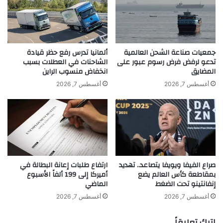
ي
و
khabar3ajeldubai.com — الأسهم العالمية ترتفع والنفط
خ
ي
يتراجع بعد إعلان ترامب تقدماً في المحادثات مع إيران
ف
ل
ض
ي
ه
ف
جمعيات صناعة الشحن العالمية
ألمانيا تدرس رفع حظر قيادة
إ
ت
تدعو لرفض فرض رسوم عبور على
الشاحنات في العطلات بسبب
الأسهم
العالمية
ترتفع
والنفط
ل
المضايق
انخفاض منسوب الراين
ت
ى
ح
أغسطس 7, 2026
أغسطس 7, 2026
يتراجع
2
ا
.
ن
6
ج
%
ل
خ
س
ل
ة
ا
ا
صراع الفيفا ويويفا يتصاعد.. تهديد
ارتفاع طلبات إعانة البطالة في
ل
ل
بمقاطعة كأس العالم يضع
أميركا إلى 199 ألفاً الأسبوع
م
ت
إنفانتينو تحت الضغط
الماضي
ا
د
ي
ا
أغسطس 7, 2026
أغسطس 7, 2026
و
و
ل
اترك تعليقاً