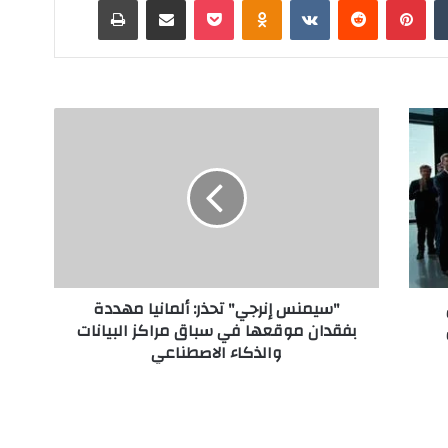
"
س
ي
م
ن
س
إ
ن
ر
"سيمنس إنرجي" تحذر: ألمانيا مهددة
ج
بفقدان موقعها في سباق مراكز البيانات
ي
والذكاء الاصطناعي
"
ت
ح
ذ
ر