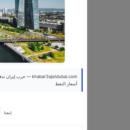
khabar3ajeldubai.com 
أسعار النفط
إتبعنا
فيسبوك
‫X
لينكدإن