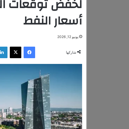
لخفض توقعات ال
أسعار النفط
يونيو 12, 2026
فيسبوك
‫X
شاركها