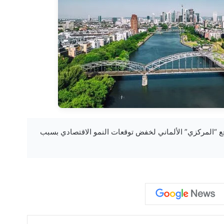
— حرب إيران تدفع “المركزي” الألماني لخفض توقعات النمو الاقتصادي بسبب
‏Tumblr
بينتيريست
‏Reddit
‏VKontakte
Odnoklassniki
‫Pocket
مشاركة عبر البريد
طباعة