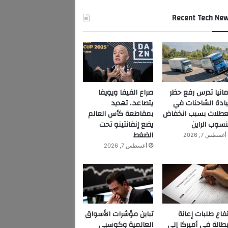
Recent Tech Ne
مانيا تدرس رفع حظر
صراع الفيفا ويويفا
ادة الشاحنات في
يتصاعد.. تهديد
عطلات بسبب انخفاض
بمقاطعة كأس العالم
سوب الراين
يضع إنفانتينو تحت
الضغط
أغسطس 7, 2026
أغسطس 7, 2026
تفاع طلبات إعانة
تباين مؤشرات الأسواق
بطالة في أميركا إلى
العالمية وكوسبي