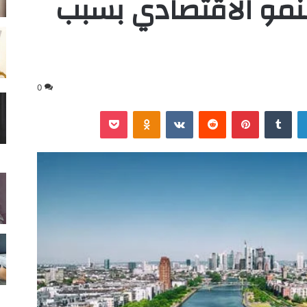
نمو الاقتصادي بسبب
0
لينكدإن
‏Tumblr
بينتيريست
‏Reddit
‏VKontakte
Odnoklassniki
‫Pocket