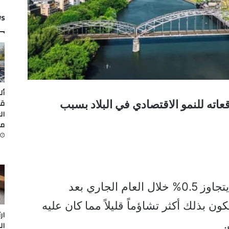
ws
أل
قي
اته للنمو الاقتصادي في البلاد بسبب
ال
من
ويتوقع البنك حالياً نمواً طفيفاً لا يتجاوز 0.5% خلال العام الجاري بعد
ون بذلك أكثر تشاؤماً قليلاً مما كان عليه
ار
ال