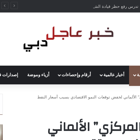
ألمانيا تدرس رفع حظر قيادة الشاحنات في العطلات بسبب انخفاض منسوب الراين
ة
أخبار عالمية
أرقام وإحصاءات
أزياء وموضة
إصدارات ف
 الألماني لخفض توقعات النمو الاقتصادي بسبب أسعار النفط
لمركزي” الألماني