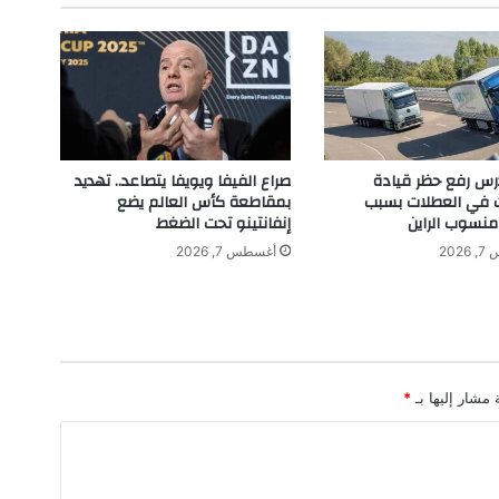
:
أ
ل
م
ا
ن
ي
ا
تدرس رفع حظر قيادة
صراع الفيفا ويويفا يتصاعد.. تهديد
م
ت في العطلات بسبب
بمقاطعة كأس العالم يضع
ه
نسوب الراين
إنفانتينو تحت الضغط
د
202
أغسطس 7, 2026
د
ة
ب
ف
ق
د
 مشار إليها بـ
*
ا
ن
م
و
ق