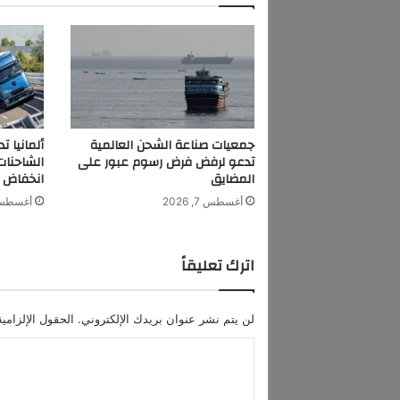
ت
و
ي
ل
ي
ف
ت
ت
جمعيات صناعة الشحن العالمية
ألمانيا 
ح
تدعو لرفض فرض رسوم عبور على
الشاحنا
ا
المضايق
انخفاض م
ن
أغسطس 7, 2026
أغسطس 7, 6
ج
ل
س
اترك تعليقاً
ة
ا
ل
لن يتم نشر عنوان بريدك الإلكتروني.
الحقول الإلزامية
ت
د
ا
ا
ل
و
ل