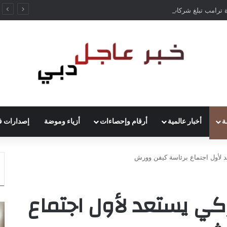
إدارة ترامب تبلغ شركات AI بأن النماذج المفتوحة لن تخضع لاختبارات السلامة
ة
أخبار عالمية
أرقام وإحصاءات
أزياء وموضة
إصدارات ف
عد لأول اجتماع برئاسة كيفن وورش
يركي يستعد لأول اجتماع