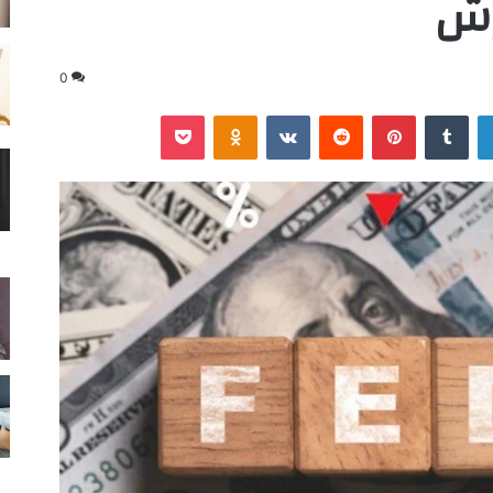
رش
0
لينكدإن
‏Tumblr
بينتيريست
‏Reddit
‏VKontakte
Odnoklassniki
‫Pocket