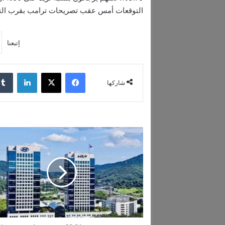
التوقعات أمس عقب تصريحات ترامب بقرب التو
إتبعنا
فيسبوك
‫X
لينكدإن
شاركها
ا
ل
س
ي
ا
ر
ا
ت
ا