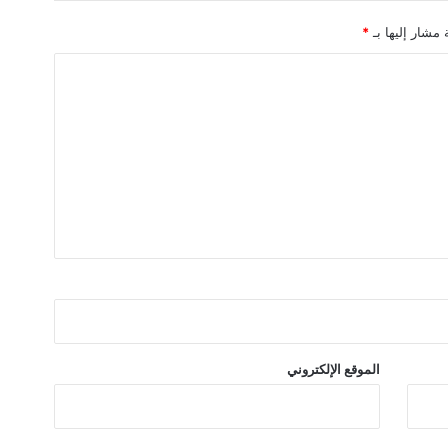
ه
 مشار إليها بـ
*
أ
ر
ا
ض
ز
ر
ا
ع
ي
ة
الموقع الإلكتروني