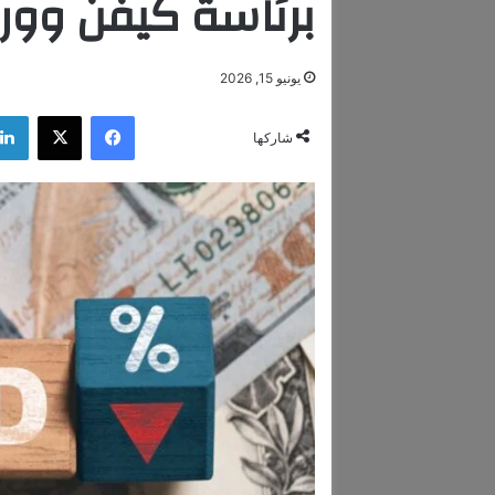
برئاسة كيفن وو
يونيو 15, 2026
فيسبوك
‫X
شاركها