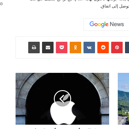
صل إلى اتفاق.
‏Tumblr
بينتيريست
‏Reddit
‏VKontakte
Odnoklassniki
‫Pocket
مشاركة عبر البريد
طباعة
ا
ل
ه
ن
د
ت
ت
ه
م