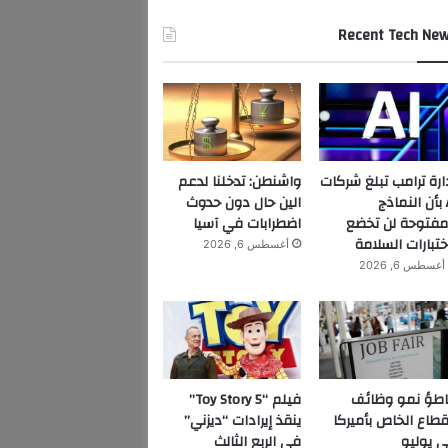
Recent Tech Ne
ارة ترامب تبلغ شركات
واشنطن: تدخلنا لدعم
AI بأن النماذج
الين حال دون حدوث
مفتوحة لن تخضع
اضطرابات في آسيا
ختبارات السلامة
أغسطس 6, 2026
أغسطس 6, 2026
اطؤ نمو وظائف
فيلم “Toy Story 5”
قطاع الخاص بأميركا
ينقذ إيرادات “ديزني”
 يوليو
في الربع الثالث