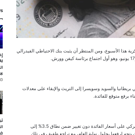
ws
ية هذا الأسبوع، ومن المنتظر أن يثبت بنك الاحتياطي الفيدرالي
إد
ال
لا
 بريطانيا والسويد وسويسرا إلى التريث والإبقاء على معدلات
اء برفع متوقع للفائدة.
تب
ال
ويتوقع المتعاملون أن يبقي البنك المركزي الأميركي على أسعار الفائدة دون تغيير ضمن نطاق 3.5% إلى
في
لكنهم يرجحون بنسبة تزيد على 50% أن يتجه لرفعها بحلول نهاية العام، مع تراجع طفيف في تلك