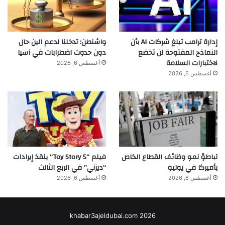
إدارة ترامب تبلغ شركات AI بأن
واشنطن: تدخلنا لدعم الين حال
النماذج المفتوحة لن تخضع
دون حدوث اضطرابات في آسيا
لاختبارات السلامة
أغسطس 6, 2026
أغسطس 6, 2026
تباطؤ نمو وظائف القطاع الخاص
فيلم “Toy Story 5” ينقذ إيرادات
بأميركا في يوليو
“ديزني” في الربع الثالث
أغسطس 6, 2026
أغسطس 6, 2026
khabar3ajeldubai.com 2026