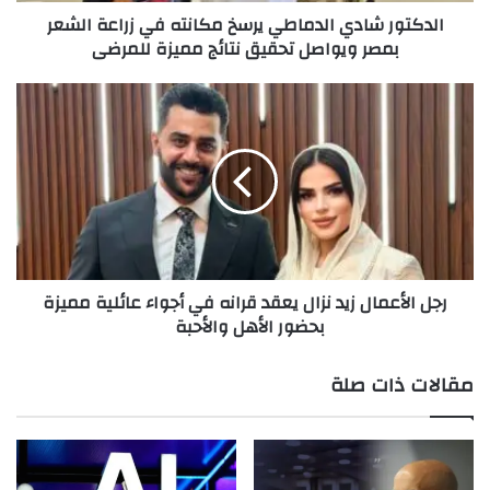
الدكتور شادي الدماطي يرسخ مكانته في زراعة الشعر
د
بمصر ويواصل تحقيق نتائج مميزة للمرضى
ي
ا
ل
ر
د
ج
م
ل
ا
ا
ط
ل
ي
أ
ي
ع
ر
م
س
ا
رجل الأعمال زيد نزال يعقد قرانه في أجواء عائلية مميزة
خ
ل
بحضور الأهل والأحبة
م
ز
ك
ي
ا
د
مقالات ذات صلة
ن
ن
ت
ز
ه
ا
ف
ل
ي
ي