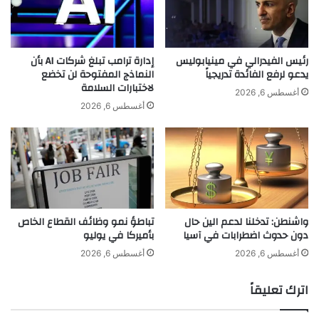
ز
ع
ر
ق
ا
د
ع
ق
رئيس الفيدرالي في مينيابوليس
إدارة ترامب تبلغ شركات AI بأن
ة
ر
يدعو لرفع الفائدة تدريجياً
النماذج المفتوحة لن تخضع
ا
لاختبارات السلامة
ا
أغسطس 6, 2026
ل
ن
أغسطس 6, 2026
ش
ه
ع
ف
ر
ي
ب
أ
م
ج
ص
و
ر
ا
واشنطن: تدخلنا لدعم الين حال
تباطؤ نمو وظائف القطاع الخاص
و
ء
دون حدوث اضطرابات في آسيا
بأميركا في يوليو
ي
ع
و
ا
أغسطس 6, 2026
أغسطس 6, 2026
ا
ئ
ص
ل
اترك تعليقاً
ل
ي
ت
ة