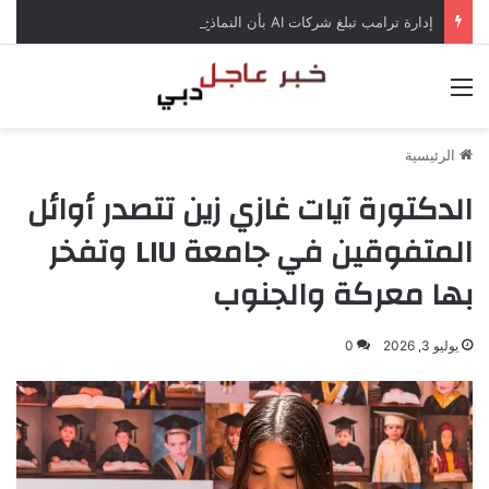
إدارة ترامب تبلغ شركات AI بأن النماذج المفتوحة لن تخضع لاختبارات السلامة
القائمة
الرئيسية
الدكتورة آيات غازي زين تتصدر أوائل
المتفوقين في جامعة LIU وتفخر
بها معركة والجنوب
يوليو 3, 2026
0