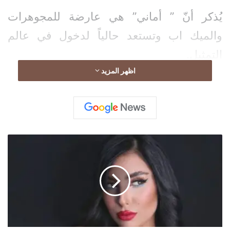
يُذكر أنّ ” أماني” هي عارضة للمجوهرات
والميك اب وتستعد حالياً لدخول في عالم
التمثيل.
اظهر المزيد
أ
م
ا
ن
ي
أ
ب
و
غ