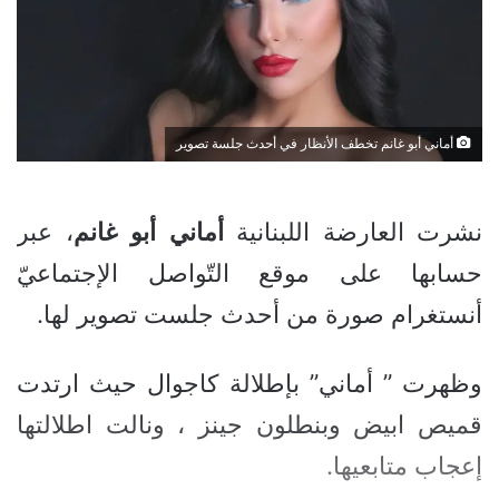
أماني أبو غانم تخطف الأنظار في أحدث جلسة تصوير
نشرت العارضة اللبنانية
أماني
أبو
غانم
، عبر
حسابها على موقع التّواصل الإجتماعيّ
أنستغرام صورة من أحدث جلست تصوير لها.
وظهرت ” أماني” بإطلالة كاجوال حيث ارتدت
قميص ابيض وبنطلون جينز ، ونالت اطلالتها
إعجاب متابعيها.