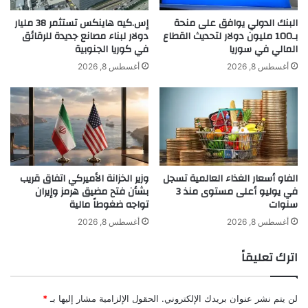
ل
ن
السلامة
س
ظ
البنك الدولي يوافق على منحة
إس.كيه هاينكس تستثمر 38 مليار
ة
بـ100 مليون دولار لتحديث القطاع
دولار لبناء مصانع جديدة للرقائق
ا
المالي في سوريا
في كوريا الجنوبية
ت
ر
ص
ف
أغسطس 8, 2026
أغسطس 8, 2026
اقرأ أيضًا:
واشنطن تدخلنا لدعم الين حال
و
ي
ي
أ
دون حدوث اضطرابات في آسيا
ر
ح
د
ث
ج
اقرأ أيضًا:
تباطؤ نمو وظائف القطاع ال
ل
الفاو أسعار الغذاء العالمية تسجل
وزير الخزانة الأميركي اتفاق قريب
س
بأميركا في يوليو
في يوليو أعلى مستوى منذ 3
بشأن فتح مضيق هرمز وإيران
ة
سنوات
تواجه ضغوطاً مالية
ت
ص
أغسطس 8, 2026
أغسطس 8, 2026
و
ي
اترك تعليقاً
ر
لن يتم نشر عنوان بريدك الإلكتروني.
الحقول الإلزامية مشار إليها بـ
*