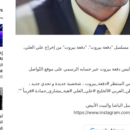
ws
ي مسلسل “دفعة بيروت”. “دفعة بيروت” من إخراج علي العلي،
إد
ال
ليس دفعة بيروت عبر حسابه الرسمي على موقع التّواصل
لا
ربي المنتظر #دفعة_بيروت ، شخصية جديدة و تحدي جديد ،
ن_العربي #الخليج #علي_العلي #هبة_مشاري_حمادة #قريباً “”.
ل الباشا والبيت الأبيض.
https://www.instagram.co
تب
ال
في