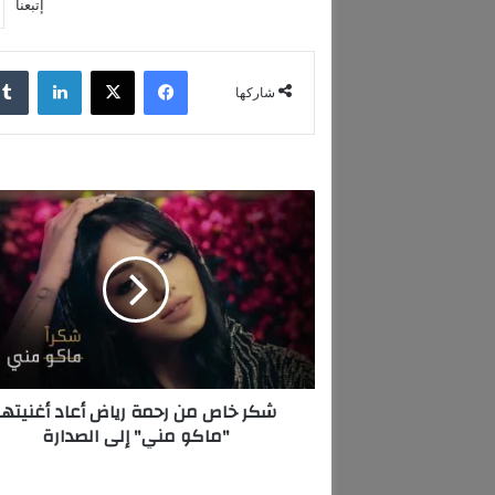
إتبعنا
فيسبوك
‫X
لينكدإن
شاركها
ش
ك
ر
خ
ا
ص
م
ن
ر
شكر خاص من رحمة رياض أعاد أغنيتها
ح
"ماكو مني" إلى الصدارة
م
ة
ر