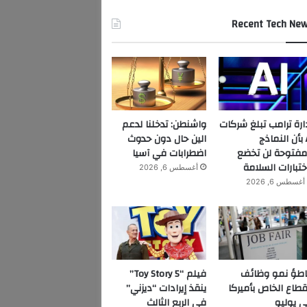
Recent Tech Ne
ارة ترامب تبلغ شركات
واشنطن: تدخلنا لدعم
AI بأن النماذج
الين حال دون حدوث
مفتوحة لن تخضع
اضطرابات في آسيا
ختبارات السلامة
أغسطس 6, 2026
أغسطس 6, 2026
اطؤ نمو وظائف
فيلم “Toy Story 5”
قطاع الخاص بأميركا
ينقذ إيرادات “ديزني”
 يوليو
في الربع الثالث