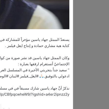
يستعدّ الممثل جهاد ياسين مؤخراً للمشاركة ف
كتابة هبة مشاري حمادة و إنتاج ايغل فيلمز .
وكان الممثل جهاد ياسين قد نشر صورة من كوا
الإجتماعيّ أنستغرام ارفقها بعبارة :
” سعيد جداً بتجربتي الأخيرة في المسلسل الع
ادعولي بالتوفيق
#ايغل_فيلمز #لبنان #الوط
نذكرُ أنَّ جهاد ياسين شارك مسبقاً في في مسلس
m/p/CBfpqcwheW9/?igshid=a4er2ipnzz2y