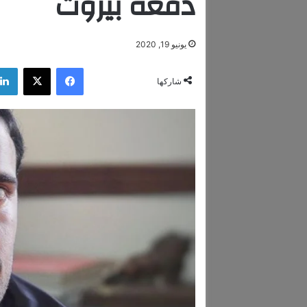
دفعة بيروت
يونيو 19, 2020
فيسبوك
‫X
شاركها