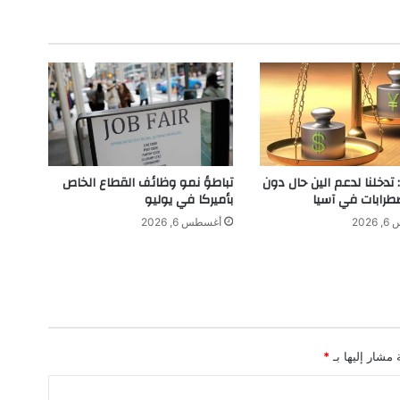
ح
ر
م
ا
ل
:
س
ي
ر
ي
تدخلنا لدعم الين حال دون
تباطؤ نمو وظائف القطاع الخاص
ن
طرابات في آسيا
بأميركا في يوليو
ع
202
أغسطس 6, 2026
ب
د
ا
ل
ن
و
ر
 مشار إليها بـ
*
'
'