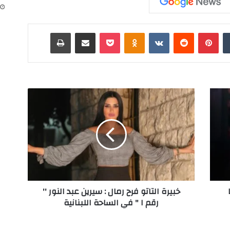
‏Tumblr
بينتيريست
‏Reddit
‏VKontakte
Odnoklassniki
‫Pocket
مشاركة عبر البريد
طباعة
خ
ب
ي
ر
ة
ا
ل
ت
ا
خبيرة التاتو فرح رمال : سيرين عبد النور ''
ت
رقم ١ " في الساحة اللبنانية
و
ف
ر