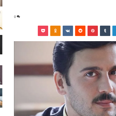
0
لينكدإن
‏Tumblr
بينتيريست
‏Reddit
‏VKontakte
Odnoklassniki
‫Pocket