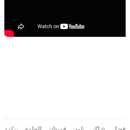
فضل
شاكر
يلون
فستان
الحلوة
بنكهة