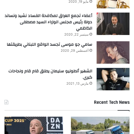
مايو 19, 2020
أعضاء تجمع العراق لمكافحة الفساد نشيد ونساند
دولة رئيس مجلس الوزراء السيد مصطفى
khabar3ajeldubai.com — فضل شاكر يلون فستان الحلوة
الكاظمي
بنكهة الأحاسيس المميّزةٌ
سبتمبر 22, 2020
سامي جو موسى تجسد الواقع اللبناني بطريقتها
أغسطس 29, 2020
الحلوة
شاكر
فستان
فضل
يلون
الشهير أنطونيو سليمان يطلق قام قام ونجاحات
كبرى.
مارس 13, 2021
Recent Tech News