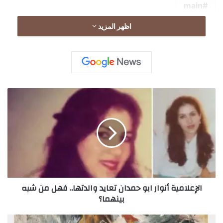
main
اظهر المزيد
ا
ل
إ
ع
ل
ا
م
ي
ة
الإعلامية أنوار ابو حمدان تعايد والدتها.. فهل من شبه
أ
بينهما؟
ن
و
ا
ا