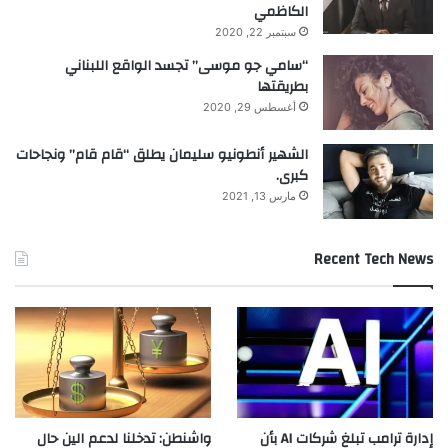
الكاظمي
سبتمبر 22, 2020
“سامي جو موسى” تجسد الواقع اللبناني
بطريقتها
أغسطس 29, 2020
الشهير أنطونيو سليمان يطلق “قام قام” ونجاحات
كبرى.
مارس 13, 2021
Recent Tech News
إدارة ترامب تبلغ شركات AI بأن
واشنطن: تدخلنا لدعم الين حال