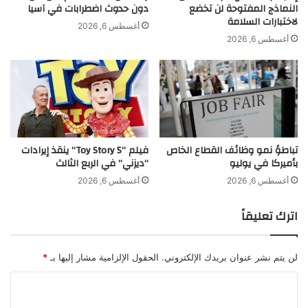
.
ن
النماذج المفتوحة لن تخضع
دون حدوث اضطرابات في آسيا
.
لاختبارات السلامة
ه
أغسطس 6, 2026
ف
و
أغسطس 6, 2026
ه
ا
ل
ل
م
و
ن
س
ش
ي
ب
ل
ه
ة
تباطؤ نمو وظائف القطاع الخاص
فيلم “Toy Story 5” ينقذ إيرادات
ب
ا
بأميركا في يوليو
“ديزني” في الربع الثالث
ي
ل
ن
ت
أغسطس 6, 2026
أغسطس 6, 2026
ه
ي
م
ا
اترك تعليقاً
ا
ت
؟
ر
ج
لن يتم نشر عنوان بريدك الإلكتروني.
الحقول الإلزامية مشار إليها بـ
*
م
م
ا
ن
ل