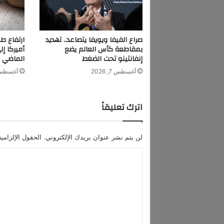
د
ا
ع
و
صراع الفيفا ويويفا يتصاعد.. تهديد
ارتفاع طل
ش
بمقاطعة كأس العالم يضع
غ
إنفانتينو تحت الضغط
الماضي
ف
أغسطس 7, 2026
أغسطس 7, 6
م
ن
ذ
اترك تعليقاً
ا
ل
ط
لن يتم نشر عنوان بريدك الإلكتروني.
الحقول الإلزامية
ف
و
ا
ل
ل
ة
ت
ع
ل