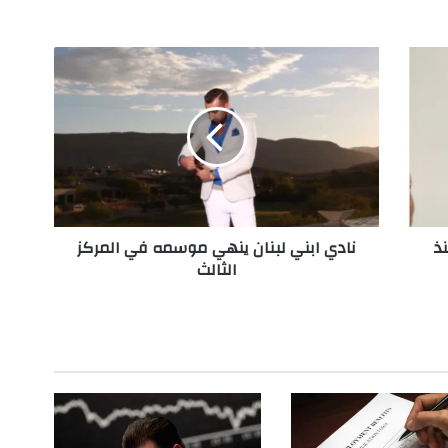
ن
ا
د
ي
ا
ب
ن
ي
ل
ذ
نادي ابني لبنان ينهي موسمه في المركز
ب
الثالث
ن
ا
ن
ي
ن
ه
ي
م
و