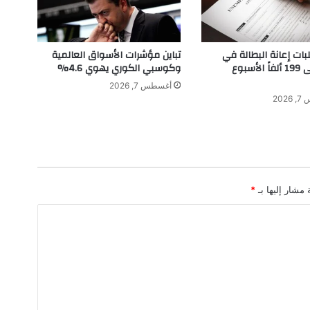
س
م
ه
ف
بات إعانة البطالة في
تباين مؤشرات الأسواق العالمية
ي
أميركا إلى 199 ألفاً الأسبوع
وكوسبي الكوري يهوي 4.6%
ا
أغسطس 7, 2026
ل
202
م
ر
ك
ز
ا
ل
 مشار إليها بـ
*
ث
ا
ل
ث