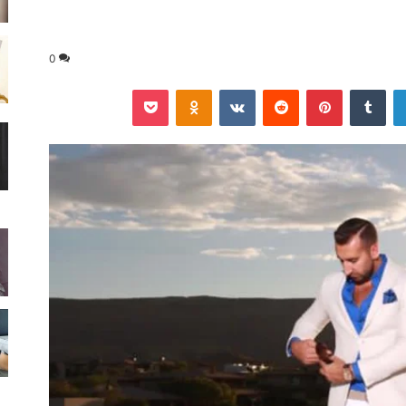
0
لينكدإن
‏Tumblr
بينتيريست
‏Reddit
‏VKontakte
Odnoklassniki
‫Pocket