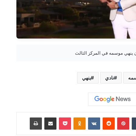
مه
نادي
ينهي
‏Tumblr
بينتيريست
‏Reddit
‏VKontakte
Odnoklassniki
‫Pocket
مشاركة عبر البريد
طباعة