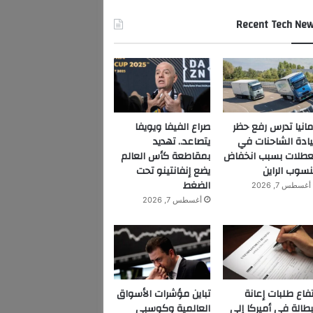
Recent Tech Ne
مانيا تدرس رفع حظر
صراع الفيفا ويويفا
ادة الشاحنات في
يتصاعد.. تهديد
عطلات بسبب انخفاض
بمقاطعة كأس العالم
سوب الراين
يضع إنفانتينو تحت
الضغط
أغسطس 7, 2026
أغسطس 7, 2026
تفاع طلبات إعانة
تباين مؤشرات الأسواق
بطالة في أميركا إلى
العالمية وكوسبي