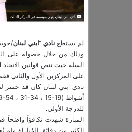
نادي ابني لبنان ينهي موسمه في المركز الثالث
لم يستطع
نادي
“
ابني
لبنان
/جوبي
وذلك من خلال حصوله على المر
السلة حيث تنص قوانين الاتحاد 
على المركزين الأول والثاني فقط
نادي ابني لبنان كان قد خسر لقا
للدرجة الأولى.
المبارة شهدت تكافؤاً واضحاً ف
الكثير من دقائق المُباراة ولم ت