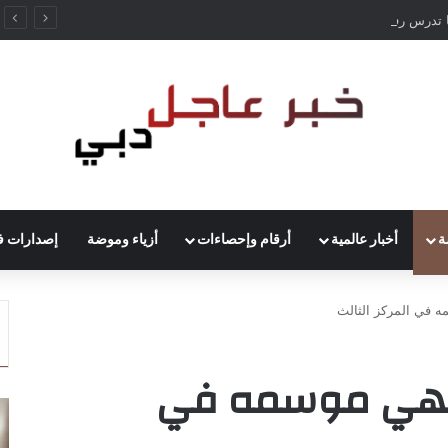
ألمانيا تدرس رفع حظر قيادة الشاحنات في العطلات بسبب انخفاض منسوب الراين
ة
أخبار عالمية
أرقام وإحصاءات
أزياء وموضة
إصدارات ف
ه في المركز الثالث
 ينهي موسمه في