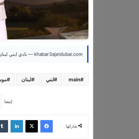
khabar3ajeldubai.com — نادي ابني لبنان ينهي موسمه في المركز الثالث
main
ابني
لبنان
موس
إتبعنا
فيسبوك
‫X
لينكدإن
شاركها