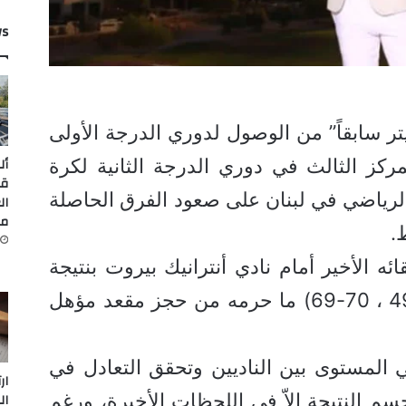
ws
تر سابقاً” من الوصول لدوري الدرجة الأولى
أل
كز الثالث في دوري الدرجة الثانية لكرة
قي
الرياضي في لبنان على صعود الفرق الحاصلة
ال
من
.
ئه الأخير أمام نادي أنترانيك بيروت بنتيجة
أشواط (19-15 ، 34-31 ، 54-49 ، 70-69) ما حرمه من حجز مقعد مؤهل
ي المستوى بين الناديين وتحقق التعادل في
ار
ُحسم النتيجة إلاّ في اللحظات الأخيرة، ورغم
ال