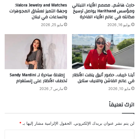
ل
ا
حارث هاشم.. مصمم الأزياء اللبناني
Valora Jewelry and Watches:
ث
ومؤسس Harithand يواصل ترسيخ
وجهة التميز لعشاق المجوهرات
ن
مكانته في عالم الأزياء الفاخرة
والساعات في لبنان
ا
ر
ل
ف
يوليو 16, 2026
مايو 25, 2026
ث
ق
ة
ا
ل
ر
khabar3ajeldubai.com — المزين هاني مقهور و الإبداع في
ئ
ي
تزيين العرائس
أيلـا خريف.. حضور أنيق يلفت الأنظار
إطلالة ساحرة لـ Sandy Mardini
س
في عالم الفاشن واللايف ستايل
تخطف الأنظار على إنستغرام
ا
ي
مايو 10, 2026
مارس 7, 2026
ن
main
الإبداع
المزين
تزيين
د
اترك تعليقاً
ا
مقهور
هاني
ك
ي
لن يتم نشر عنوان بريدك الإلكتروني.
الحقول الإلزامية مشار إليها بـ
*
ن
ي
ا