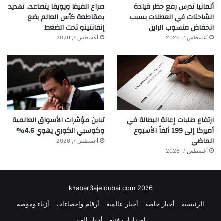
ألمانيا تدرس رفع حظر قيادة
صراع الفيفا ويويفا يتصاعد.. تهديد
الشاحنات في العطلات بسبب
بمقاطعة كأس العالم يضع
انخفاض منسوب الراين
إنفانتينو تحت الضغط
أغسطس 7, 2026
أغسطس 7, 2026
ارتفاع طلبات إعانة البطالة في
تباين مؤشرات الأسواق العالمية
أميركا إلى 199 ألفاً الأسبوع
وكوسبي الكوري يهوي 4.6%
الماضي
أغسطس 7, 2026
أغسطس 7, 2026
khabar3ajeldubai.com 2026
الرئيسية
أخبار خاصة
أخبار عالمية
أرقام وإحصاءات
أزياء وموضة
إصدارات فنية
أخبار الفن