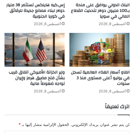
https://instagram.com/ebrahimalnono?
س
ت
البنك الدولي يوافق على منحة
إس.كيه هاينكس تستثمر 38 مليار
ا
بـ100 مليون دولار لتحديث القطاع
دولار لبناء مصانع جديدة للرقائق
ش
utm_medium=copy_link
المالي في سوريا
في كوريا الجنوبية
ي
ا
ن
ر
أغسطس 8, 2026
أغسطس 8, 2026
د
ك
اقرأ أيضًا:
صراع الفيفا ويويفا يتصاعد.. تهديد
ا
م
ك
ت
بمقاطعة كأس العالم يضع إنفانتينو تحت
ي
ا
ن
ب
الضغط
ي
ع
ف
ي
الفاو أسعار الغذاء العالمية تسجل
وزير الخزانة الأميركي اتفاق قريب
ي
ه
في يوليو أعلى مستوى منذ 3
بشأن فتح مضيق هرمز وإيران
ل
ا
اقرأ أيضًا:
ارتفاع طلبات إعانة البطالة في
سنوات
تواجه ضغوطاً مالية
ن
ا
د
ح
أغسطس 8, 2026
أغسطس 8, 2026
أميركا إلى 199 ألفاً الأسبوع الماضي
ن
د
ث
اترك تعليقاً
ا
ط
اقرأ أيضًا:
تباين مؤشرات الأسواق العالمية
ل
لن يتم نشر عنوان بريدك الإلكتروني.
الحقول الإلزامية مشار إليها بـ
*
ا
وكوسبي الكوري يهوي 4.6%