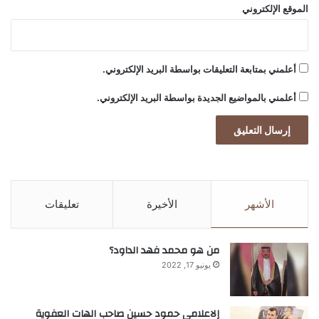
ب
الموقع الإلكتروني
د
ر
ح
س
أعلمني بمتابعة التعليقات بواسطة البريد الإلكتروني.
و
ن
أعلمني بالمواضيع الجديدة بواسطة البريد الإلكتروني.
ا
ل
ب
khabar3ajeldubai.com — تعرفوا على تمارين الضغط
ي
ئ
وفوائدها مع مدرب اللياقة البدنية المشهور أحمد أحمد المعروف
ي
بأحمد مقبل
ة
الأشهر
الأخيرة
تعليقات
main
من هو محمد فهد الداود؟
يونيو 17, 2022
إلاعلامي حمود حسين صاحب الهات العفوية