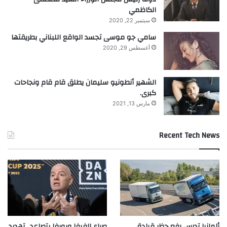
الكاظمي
سبتمبر 22, 2020
سامي جو موسى تجسد الواقع اللبناني بطريقتها
أغسطس 29, 2020
الشهير أنطونيو سليمان يطلق قام قام ونجاحات
كبرى.
khabar3ajeldubai.com — الملحن اللبناني محمود عيد..
مارس 13, 2021
علامة فارقة في الوسط الغنائي العربي
Recent Tech News
main
اللبناني
الملحن
علامة
عيد
محمود
ألمانيا تدرس رفع حظر قيادة
صراع الفيفا ويويفا يتصاعد.. تهديد