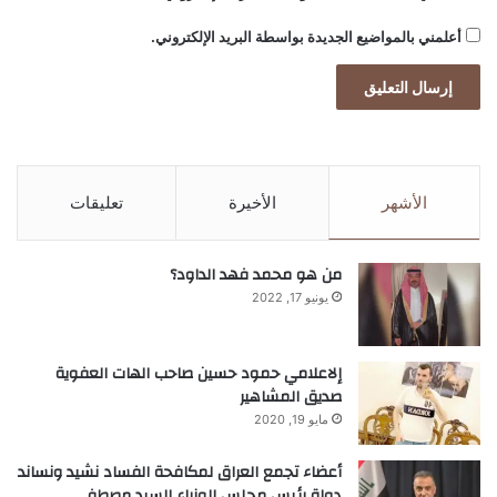
اقرأ أيضًا:
صراع الفيفا ويويفا يتصاعد.. تهديد
أعلمني بالمواضيع الجديدة بواسطة البريد الإلكتروني.
بمقاطعة كأس العالم يضع إنفانتينو تحت
الضغط
الأشهر
الأخيرة
تعليقات
اقرأ أيضًا:
ارتفاع طلبات إعانة البطالة في
أميركا إلى 199 ألفاً الأسبوع الماضي
من هو محمد فهد الداود؟
يونيو 17, 2022
اقرأ أيضًا:
تباين مؤشرات الأسواق العالمية
إلاعلامي حمود حسين صاحب الهات العفوية
وكوسبي الكوري يهوي 4.6%
صديق المشاهير
مايو 19, 2020
أعضاء تجمع العراق لمكافحة الفساد نشيد ونساند
دولة رئيس مجلس الوزراء السيد مصطفى