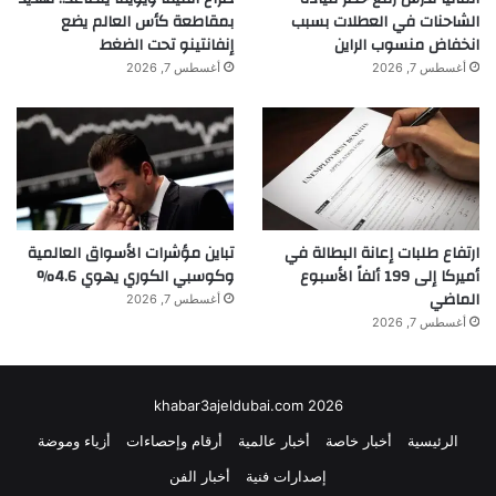
الشاحنات في العطلات بسبب
بمقاطعة كأس العالم يضع
انخفاض منسوب الراين
إنفانتينو تحت الضغط
أغسطس 7, 2026
أغسطس 7, 2026
ارتفاع طلبات إعانة البطالة في
تباين مؤشرات الأسواق العالمية
أميركا إلى 199 ألفاً الأسبوع
وكوسبي الكوري يهوي 4.6%
الماضي
أغسطس 7, 2026
أغسطس 7, 2026
khabar3ajeldubai.com 2026
الرئيسية
أخبار خاصة
أخبار عالمية
أرقام وإحصاءات
أزياء وموضة
إصدارات فنية
أخبار الفن