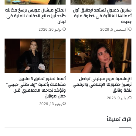
د
ا
و
ن
سابرين دعبول تستعد لإطلاق أول
​المنتج ميشال عويس يرسخ مكانته
د
أعمالها الغنائية في خطوة فنية
كأحد أبرز صناع الحفلات الفنية في
و
جديدة
لبنان
ل
ي
ل
و
أغسطس 5, 2026
يوليو 20, 2026
ف
ج
ن
ه
و
ر
ا
س
ل
ا
أ
ل
ح
ة
الإعلامية مريم سبليني تواصل
أسما لمنور تحقق 3 ملايين
ل
م
ترسيخ حضورها الإعلامي والرقمي
مشاهدة بأغنية “إيلا كنتي حبيبي”
ا
ؤ
بثقة وتألق
وتؤكد نجاحها الجماهيري قبل
م
ث
حفل موازين
!
ر
يوليو 9, 2026
يونيو 13, 2026
ة
!
.
اترك تعليقاً
.
.