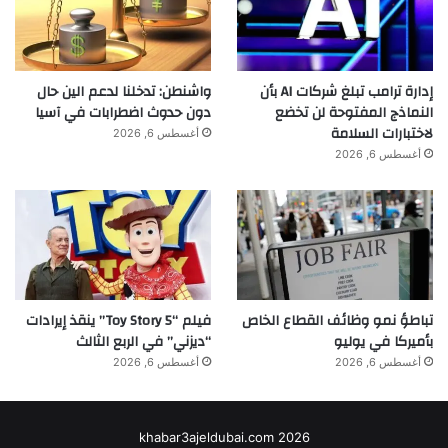
إدارة ترامب تبلغ شركات AI بأن
واشنطن: تدخلنا لدعم الين حال
النماذج المفتوحة لن تخضع
دون حدوث اضطرابات في آسيا
لاختبارات السلامة
أغسطس 6, 2026
أغسطس 6, 2026
تباطؤ نمو وظائف القطاع الخاص
فيلم “Toy Story 5” ينقذ إيرادات
بأميركا في يوليو
“ديزني” في الربع الثالث
أغسطس 6, 2026
أغسطس 6, 2026
khabar3ajeldubai.com 2026