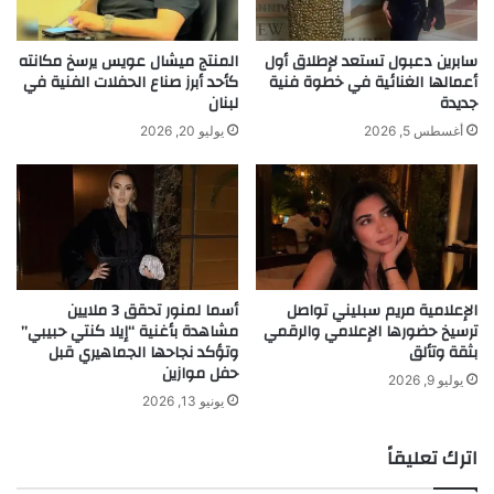
ا
ن
ل
د
ى
ت
سابرين دعبول تستعد لإطلاق أول
​المنتج ميشال عويس يرسخ مكانته
ق
أعمالها الغنائية في خطوة فنية
كأحد أبرز صناع الحفلات الفنية في
س
جديدة
لبنان
ر
ت
ي
ع
أغسطس 5, 2026
يوليو 20, 2026
ة
د
ب
ل
د
ت
ر
ص
ح
و
س
ي
و
ر
الإعلامية مريم سبليني تواصل
أسما لمنور تحقق 3 ملايين
ن
ف
ترسيخ حضورها الإعلامي والرقمي
مشاهدة بأغنية “إيلا كنتي حبيبي”
ا
ي
بثقة وتألق
وتؤكد نجاحها الجماهيري قبل
ل
ل
حفل موازين
ب
م
يوليو 9, 2026
ي
يونيو 13, 2026
ج
ئ
د
ي
ي
اترك تعليقاً
ة
د