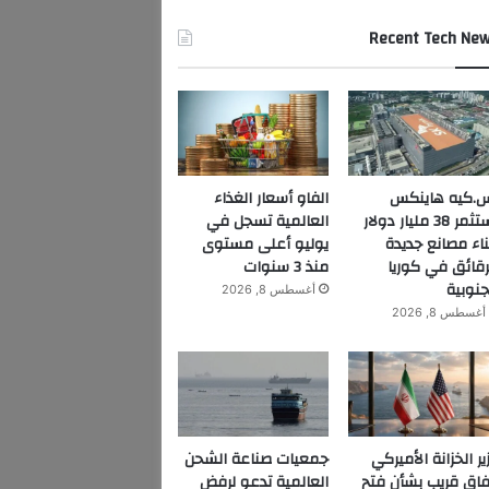
Recent Tech Ne
.كيه هاينكس
الفاو أسعار الغذاء
تستثمر 38 مليار دولار
العالمية تسجل في
ناء مصانع جديدة
يوليو أعلى مستوى
رقائق في كوريا
منذ 3 سنوات
جنوبية
أغسطس 8, 2026
أغسطس 8, 2026
ير الخزانة الأميركي
جمعيات صناعة الشحن
فاق قريب بشأن فتح
العالمية تدعو لرفض