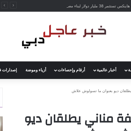
إس.كيه هاينكس تستثمر 38 مليار دولار لبناء مصانع جديدة للرقائق في كوريا الجنوبية
ة
أخبار عالمية
أرقام وإحصاءات
أزياء وموضة
إصدارات ف
يطلقان ديو بعنوان ما تسولوش علاش
فة مناني يطلقان ديو