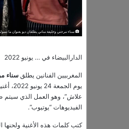
سناء مرحتي وخليفة مناني يطلقان ديو بعنوان ما تس
الدارالبيضاء في … يونيو 2022
المغربيين الفنانين يطلق
سناء
مر
يوم الجم
علاش”، وهو العمل الذي سيتم ط
الفيديوهات “يوتيوب”.
كتب كلمات هذه الأغنية ولحنها ال