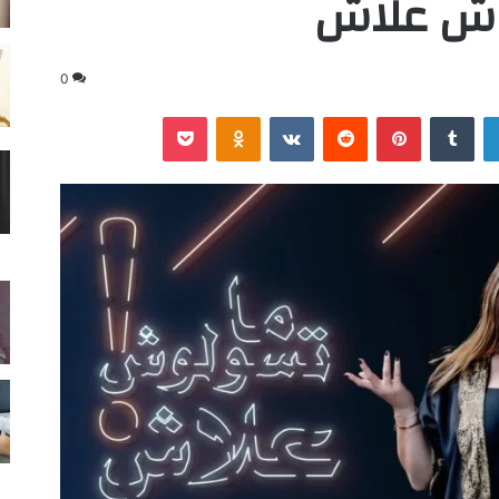
وش علاش
0
لينكدإن
‏Tumblr
بينتيريست
‏Reddit
‏VKontakte
Odnoklassniki
‫Pocket