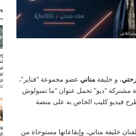
ws
ولوش علاش
إس
لب
لل
حتي
، و خليفة
مناني
عضو مجموعة “فناير”،
ال
عة 24 يونيو 2022، أغنية مشتركة “ديو” تحمل عنوان “ما تسولوش
رح فيديو كليب الخاص به على منصة
وز
فنان خليفة مناني، وإيقاعاتها مستوحاة من
ات