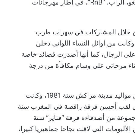
ممزوجة بإيقاعات الجاز، الفلامينغو، الراب، “RnB”، في إطار مهرجانات
العمل الفني عام 1999 من خلال المشاركات في سهرات طرب
كانت من أوائل النساء اللواتي دخلن
على الرجال، كما أنها أصدرت قصائد خاصة
ناء مرحاتي على وسام مكافأة من درجة
أما مغني الراب خليفة مناني، من مواليد مدينة مراكش سنة 1981، وكانت
نال لقب أحسن فرقة راقصة في المغرب سنة
مجموعة من أصدقاءه فرقة “فناير” سنة
 الألبومات التي لاقت نجاحا جماهيريا كبيرا،