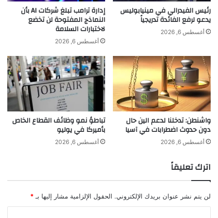
ع
ي
رئيس الفيدرالي في مينيابوليس
إدارة ترامب تبلغ شركات AI بأن
م
يدعو لرفع الفائدة تدريجياً
النماذج المفتوحة لن تخضع
؟
لاختبارات السلامة
ل
أغسطس 6, 2026
ة
أغسطس 6, 2026
ت
د
خ
ل
ا
ل
أ
واشنطن: تدخلنا لدعم الين حال
تباطؤ نمو وظائف القطاع الخاص
س
دون حدوث اضطرابات في آسيا
بأميركا في يوليو
و
ا
أغسطس 6, 2026
أغسطس 6, 2026
ق
ك
اترك تعليقاً
أ
ح
د
لن يتم نشر عنوان بريدك الإلكتروني.
الحقول الإلزامية مشار إليها بـ
*
أ
ه
ا