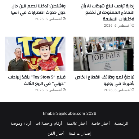
إدارة ترامب تبلغ شركات AI بأن
واشنطن: تدخلنا لدعم الين حال
النماذج المفتوحة لن تخضع
دون حدوث اضطرابات في آسيا
لاختبارات السلامة
أغسطس 6, 2026
أغسطس 6, 2026
تباطؤ نمو وظائف القطاع الخاص
فيلم “Toy Story 5” ينقذ إيرادات
بأميركا في يوليو
“ديزني” في الربع الثالث
أغسطس 6, 2026
أغسطس 6, 2026
khabar3ajeldubai.com 2026
الرئيسية
أخبار خاصة
أخبار عالمية
أرقام وإحصاءات
أزياء وموضة
إصدارات فنية
أخبار الفن