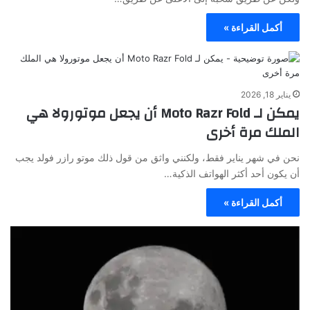
أكمل القراءة »
يناير 18, 2026
يمكن لـ Moto Razr Fold أن يجعل موتورولا هي
الملك مرة أخرى
نحن في شهر يناير فقط، ولكنني واثق من قول ذلك موتو رازر فولد يجب
أن يكون أحد أكثر الهواتف الذكية…
أكمل القراءة »