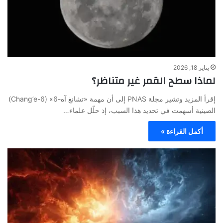
يناير 18, 2026
لماذا سطح القمر غير متناظر؟
إقرأ المزيد وتشير مجلة PNAS إلى أن مهمة «تشانغ آه-6» (Chang’e-6)
الصينية أسهمت في تحديد هذا السبب، إذ حلّل علماء…
أكمل القراءة »