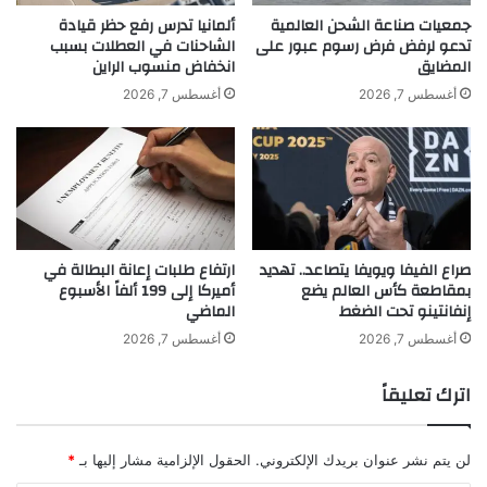
ف
م
جمعيات صناعة الشحن العالمية
ألمانيا تدرس رفع حظر قيادة
ي
تدعو لرفض فرض رسوم عبور على
الشاحنات في العطلات بسبب
ا
المضايق
انخفاض منسوب الراين
ك
ر
ي
ا
أغسطس 7, 2026
أغسطس 7, 2026
ي
ت
ف
ا
khabar3ajeldubai.com — الصين في ورطة… بايدن ينتقد
و
ع
الصين من جديد
م
ت
د
ب
ن
ا
أ
ر
صراع الفيفا ويويفا يتصاعد.. تهديد
ارتفاع طلبات إعانة البطالة في
خ
اً
بمقاطعة كأس العالم يضع
أميركا إلى 199 ألفاً الأسبوع
ر
م
إنفانتينو تحت الضغط
الماضي
ى
ن
3
أغسطس 7, 2026
أغسطس 7, 2026
1
أ
اترك تعليقاً
غ
س
ط
لن يتم نشر عنوان بريدك الإلكتروني.
الحقول الإلزامية مشار إليها بـ
*
س