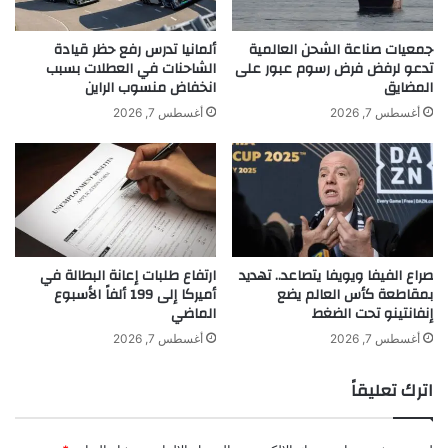
ن
ا
ج
ئ
khabar3ajeldubai.com — فيلم “باربي” يعرض في الإمارات
د
ي
جمعيات صناعة الشحن العالمية
ألمانيا تدرس رفع حظر قيادة
اعتباراً من 31 أغسطس
ي
ا
تدعو لرفض فرض رسوم عبور على
الشاحنات في العطلات بسبب
المضايق
انخفاض منسوب الراين
د
ل
ن
أغسطس 7, 2026
أغسطس 7, 2026
ب
ا
ت
ي
ل
ي
س
صراع الفيفا ويويفا يتصاعد.. تهديد
ارتفاع طلبات إعانة البطالة في
ع
بمقاطعة كأس العالم يضع
أميركا إلى 199 ألفاً الأسبوع
ا
إنفانتينو تحت الضغط
الماضي
ئ
ق
أغسطس 7, 2026
أغسطس 7, 2026
اً
ل
اترك تعليقاً
م
م
ا