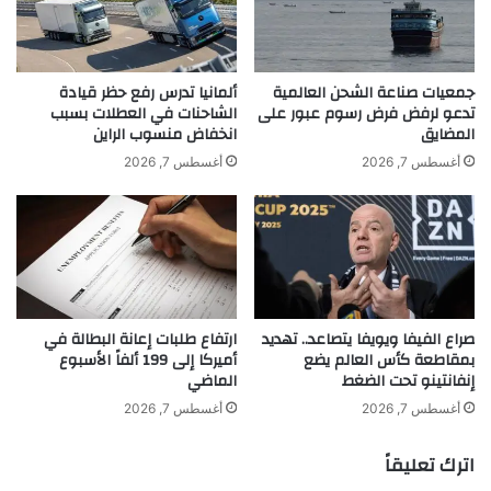
ر
ي
ق
ڤ
ف
ي
ي
ن
جمعيات صناعة الشحن العالمية
ألمانيا تدرس رفع حظر قيادة
ا
ا
تدعو لرفض فرض رسوم عبور على
الشاحنات في العطلات بسبب
المضايق
انخفاض منسوب الراين
ل
ل
و
ج
أغسطس 7, 2026
أغسطس 7, 2026
ح
م
ل
ل
ت
ح
ت
ف
ل
صراع الفيفا ويويفا يتصاعد.. تهديد
ارتفاع طلبات إعانة البطالة في
ب
بمقاطعة كأس العالم يضع
أميركا إلى 199 ألفاً الأسبوع
ي
إنفانتينو تحت الضغط
الماضي
و
م
أغسطس 7, 2026
أغسطس 7, 2026
ا
ل
اترك تعليقاً
س