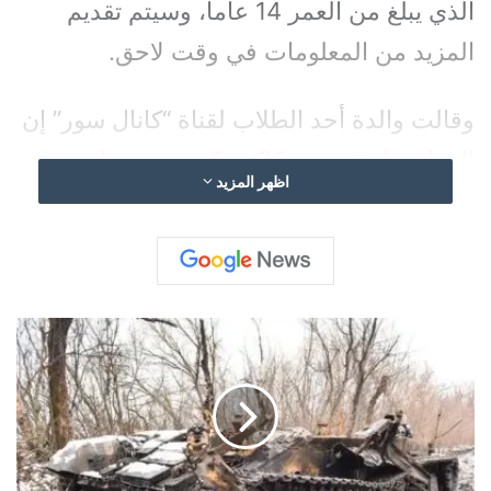
الذي يبلغ من العمر 14 عاما، وسيتم تقديم
المزيد من المعلومات في وقت لاحق.
وقالت والدة أحد الطلاب لقناة “كانال سور” إن
المهاجم استخدم سكاكين كبيرة سحبها من
اظهر المزيد
حقيبة ظهره داخل الفصل الدراسي وهاجم
زملائه التلاميذ والمدرسين وأخبرهم أنه
سيقتلهم.
ت
ح
ذ
ي
ر
ا
ت
غ