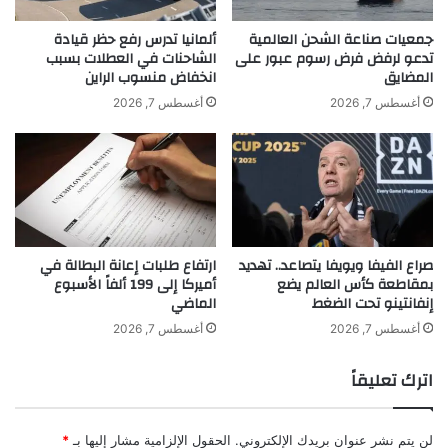
ه
ي
ذ
ق
جمعيات صناعة الشحن العالمية
ألمانيا تدرس رفع حظر قيادة
ا
تدعو لرفض فرض رسوم عبور على
الشاحنات في العطلات بسبب
ف
المضايق
انخفاض منسوب الراين
ا
ي
ل
ع
أغسطس 7, 2026
أغسطس 7, 2026
ع
م
ا
ل
م
غ
ن
ا
ئ
ي
صراع الفيفا ويويفا يتصاعد.. تهديد
ارتفاع طلبات إعانة البطالة في
ج
بمقاطعة كأس العالم يضع
أميركا إلى 199 ألفاً الأسبوع
د
إنفانتينو تحت الضغط
الماضي
ي
khabar3ajeldubai.com — عبد الفتاح الجريني يصل إلى
د
أغسطس 7, 2026
أغسطس 7, 2026
الرياض للمشاركة في الليلة المغربية
اترك تعليقاً
لن يتم نشر عنوان بريدك الإلكتروني.
الحقول الإلزامية مشار إليها بـ
*