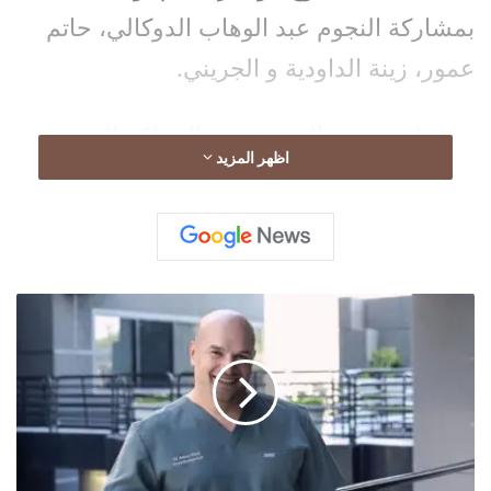
بمشاركة النجوم عبد الوهاب الدوكالي، حاتم
عمور، زينة الداودية و الجريني.
و ينتظر جمهور الجريني في المملكة العربية
اظهر المزيد
السعودية هذه المشاركة الخاصة للفنان
المغربي، و التي تأتي بعد أيام قليلة من طرح
أغنيته الجديدة.
ا
ل
د
ك
ت
و
ر
آ
د